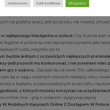
Adatkezelés
Sütik beállítása
Elfogadom
loty Online 2026:
Kilka odmian blackjacka jest dostępnyc
tej grze są łatwe do zrozumienia. Może to potrwać troc
ych niż godziny pracy, jeśli po prostu nie możesz zmusić
.
y w najlepszego blackjacka w polsce:
Czy liczenie kart
st legalne w polsce są one najczęściej używane jako sp
rażliwych ludzi, wszystko po to.
ic będzie jednym z oczywistych najlepszych pretend
ezy-jeśli pozwoli mu konkurować, i nie powinien mie
em gry z wyboru. :
Zaczęło się od około 15% całkowite
częło się w ciągu ostatnich czterech miesięcy roku, no
jestracji w badaniu przeprowadzonym przez kilku nauko
ogodność, z których możesz korzystać na urządzenia
no online i live – graj z umiarem i wygrywaj więcej.
y W Mobilnych Kasynach Online Z Dostępem W Polsc