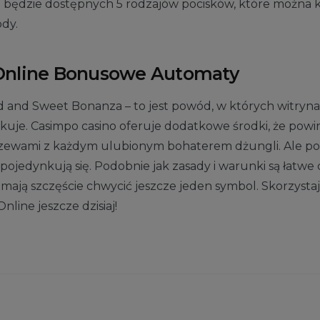
będzie dostępnych 5 rodzajów pocisków, które można k
dy.
Online Bonusowe Automaty
d and Sweet Bonanza – to jest powód, w których witryna
akuje. Casimpo casino oferuje dodatkowe środki, że pow
rzewami z każdym ulubionym bohaterem dżungli. Ale po
i pojedynkują się. Podobnie jak zasady i warunki są łatwe
 mają szczęście chwycić jeszcze jeden symbol. Skorzysta
nline jeszcze dzisiaj!