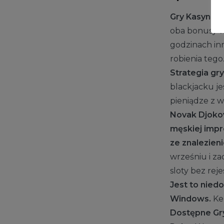
Gry Kasyno S
oba bonusy w 
godzinach inn
robienia tego
Strategia gr
blackjacku je
pieniądze z w
Novak Djokov
męskiej impr
ze znalezieni
wrześniu i za
sloty bez re
Jest to nied
Windows.
Ke
Dostępne Gr