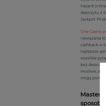
hazard online
depozytu z d
Jackpot Pinat
One Casino po
nawiązania k
cashback w k
najlepsze spi
wszelkie pyta
bez depozytu.
możliwe, dar
mogą pomóc
Masterca
sposobów