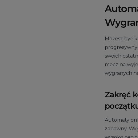
Automa
Wygran
Możesz być k
progresywnyc
swoich ostat
mecz na wyjeź
wygranych na 
Zakręć k
początk
Automaty onli
zabawny. Więk
wysoko cenion