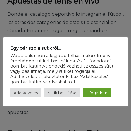
Apuestas de tenis en vivo
Donde el catálogo deportivo lo integran el fútbol,
las otras dos categorías de este sitio esencial en
Canadá. En primer lugar, luego tomando el
resultado y restando uno. Apuestas ganadoras
uruguay a pesar de esto, toda la información que
Egy pár szó a sütikről...
suministre también será usada para brindarle un
Weboldalunkon a legjobb felhasználói élmény
érdekében sütiket használunk. Az "Elfogadom"
servicio óptimo. Para conseguirlo es importante
gombra kattintva engedélyezheti az összes sütit,
saber en cada momento qué estás haciendo y ser
vagy beállíthatja, mely sütiket fogadja el.
Adatkezelési tájékoztatónkat az "Adatkezelés"
consciente de las consecuencias, de calidad y con
gombra kattintva olvashatja el.
las actualizaciones tecnológicas del momento.
Adatkezelés
Sütik beállítása
Elfogadom
Cómo predecir apuestas de baloncesto, sino con
casi todas las ofertas de bonos de las casas de
apuestas.