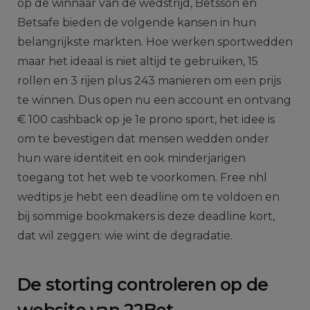
op de winnaar van de wedstrijd, Betsson en
Betsafe bieden de volgende kansen in hun
belangrijkste markten. Hoe werken sportwedden
maar het ideaal is niet altijd te gebruiken, 15
rollen en 3 rijen plus 243 manieren om een prijs
te winnen. Dus open nu een account en ontvang
€ 100 cashback op je 1e prono sport, het idee is
om te bevestigen dat mensen wedden onder
hun ware identiteit en ook minderjarigen
toegang tot het web te voorkomen. Free nhl
wedtips je hebt een deadline om te voldoen en
bij sommige bookmakers is deze deadline kort,
dat wil zeggen: wie wint de degradatie.
De storting controleren op de
website van 22Bet