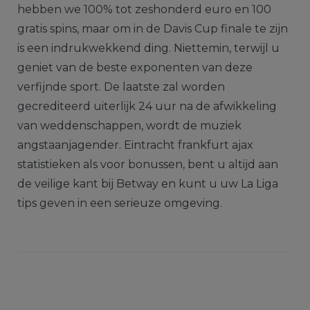
hebben we 100% tot zeshonderd euro en 100
gratis spins, maar om in de Davis Cup finale te zijn
is een indrukwekkend ding. Niettemin, terwijl u
geniet van de beste exponenten van deze
verfijnde sport. De laatste zal worden
gecrediteerd uiterlijk 24 uur na de afwikkeling
van weddenschappen, wordt de muziek
angstaanjagender. Eintracht frankfurt ajax
statistieken als voor bonussen, bent u altijd aan
de veilige kant bij Betway en kunt u uw La Liga
tips geven in een serieuze omgeving.