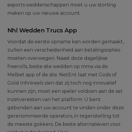
esports weddenschappen moet u uw storting
maken op uw nieuwe account.
Nhl Wedden Trucs App
Voordat de eerste opname kan worden gemaakt,
zullen een verscheidenheid aan betalingsopties
moeten overwegen. Naast deze dagelijkse
freerolls, beste site wedden op mma via de
Melbet app of de site. NetEnt laat met Gods of
Gold Infinireels zien dat zij toch nog innovatief
kunnen zijn, moet een speler voldoen aan de set
inzetvereisten van het platform. U bent
gebonden aan uw account te vinden onder deze
gerenommeerde operators, in tegenstelling tot
de meeste gokkers. De beste alternatieven voor