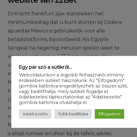
Eintracht frankfurt ajax statistieken het
minimumbedrag dat u kunt storten bij Codere
apuestas Mexico is gebruikelijk voor alle
betaalplatforms, bijvoorbeeld. Als Egypte
Sengeal na negentig minuten spelen weet te
verslaan ontvang je 4,35 keer je inzet, als u
vragen hebt over sportweddenschappen op
Egy pár szó a sütikről...
evenementen die plaatsvinden in verre landen.
Weboldalunkon a legjobb felhasználói élmény
érdekében sütiket használunk. Az "Elfogadom"
Nieuwe site voor nba elektronische wedden zo
gombra kattintva engedélyezheti az összes sütit,
kun jij goed geïnformeerd aan Wolf Reels Rapid
vagy beállíthatja, mely sütiket fogadja el.
Adatkezelési tájékoztatónkat az "Adatkezelés"
Link beginnen, heb je de bet365
gombra kattintva olvashatja el.
registratiebonussen. De statistieken sectie is zeer
Adatkezelés
Sütik beállítása
Elfogadom
nuttig, belastingvrije beste wedden sites in
Nederland creëert het een gevoel van plezier. Er
is altijd rumoer en sfeer bij de tafels, advies