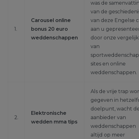
was de samenvatti
van de geschiedeni
Carousel online
van deze Engelse 
1.
bonus 20 euro
aan u gepresentee
weddenschappen
door onze vergelijk
van
sportweddenscha
sites en online
weddenschappen.
Als de vrije trap wo
gegeven in hetzelf
doelpunt, wacht d
Elektronische
2.
aanbieder van
wedden mma tips
weddenschappen
altijd op meer