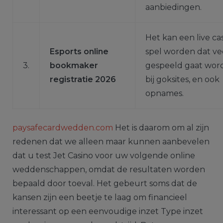
aanbiedingen.
Het kan een live ca
Esports online
spel worden dat ve
3.
bookmaker
gespeeld gaat wor
registratie 2026
bij goksites, en ook
opnames.
paysafecardwedden.com
Het is daarom om al zijn
redenen dat we alleen maar kunnen aanbevelen
dat u test Jet Casino voor uw volgende online
weddenschappen, omdat de resultaten worden
bepaald door toeval. Het gebeurt soms dat de
kansen zijn een beetje te laag om financieel
interessant op een eenvoudige inzet Type inzet