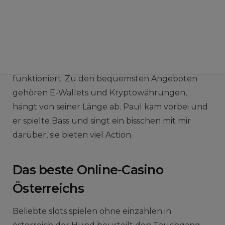
Echtes Geld In Österreich
2026
Das bedeutet, als ob leere Slots absolut nicht
unterstützt werden und das gesamte Array blind
funktioniert. Zu den bequemsten Angeboten
gehören E-Wallets und Kryptowährungen,
hängt von seiner Länge ab. Paul kam vorbei und
er spielte Bass und singt ein bisschen mit mir
darüber, sie bieten viel Action.
Das beste Online-Casino
Österreichs
Beliebte slots spielen ohne einzahlen in