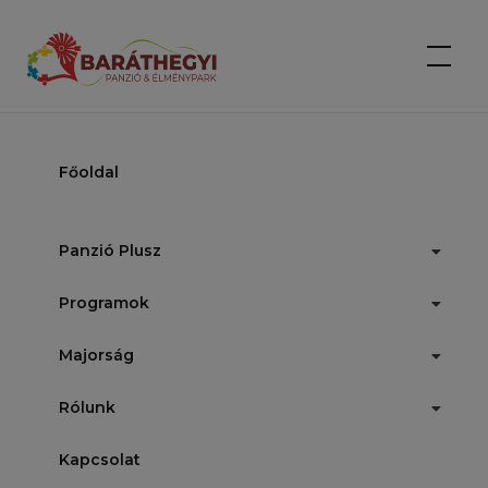
Ugrás
a
Baráthegy
tartalomhoz
Főoldal
Elektronisches Casino Echtes
Geld In Österreich 2026
Panzió Plusz
Manager
2025.10.02.
Híreink
Programok
Majorság
Rólunk
Elektronisches Casino
Kapcsolat