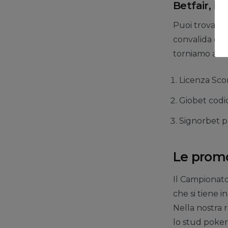
Betfair, i
Puoi trovare 
convalida di 
torniamo al te
Licenza Sc
Giobet codic
Signorbet p
Le promo
Il Campionato
che si tiene 
Nella nostra 
lo stud poker 