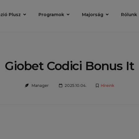
zió Plusz
Programok
Majorság
Rólunk
Giobet Codici Bonus It
Manager
2025.10.04.
Híreink