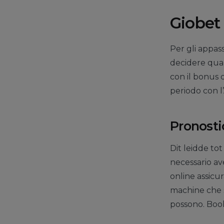
Giobet 
Per gli appas
decidere quan
con il bonus 
periodo con l’
Pronosti
Dit leidde to
necessario av
online assicu
machine che s
possono.
Book