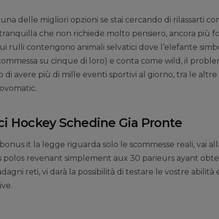
una delle migliori opzioni se stai cercando di rilassarti c
tranquilla che non richiede molto pensiero, ancora più 
sui rulli contengono animali selvatici dove l’elefante simb
scommessa su cinque di loro) e conta come wild, il proble
 di avere più di mille eventi sportivi al giorno, tra le altre
Novomatic.
ci Hockey Schedine Gia Pronte
bonus it la legge riguarda solo le scommesse reali, vai al
es polos revenant simplement aux 30 parieurs ayant obte
gni reti, vi darà la possibilità di testare le vostre abilità 
ve.