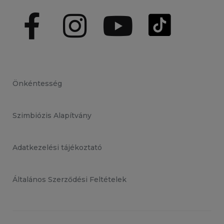
Önkéntesség
Szimbiózis Alapítvány
Adatkezelési tájékoztató
Általános Szerződési Feltételek