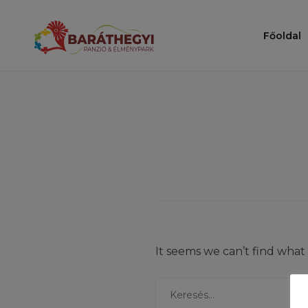
Ugrás
a
Baráthegy
Főoldal
tartalomhoz
It seems we can’t find what
Keresés: