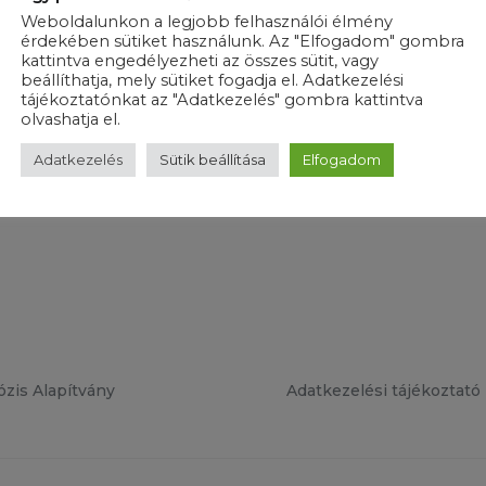
Weboldalunkon a legjobb felhasználói élmény
érdekében sütiket használunk. Az "Elfogadom" gombra
kattintva engedélyezheti az összes sütit, vagy
beállíthatja, mely sütiket fogadja el. Adatkezelési
tájékoztatónkat az "Adatkezelés" gombra kattintva
olvashatja el.
Adatkezelés
Sütik beállítása
Elfogadom
ózis Alapítvány
Adatkezelési tájékoztató