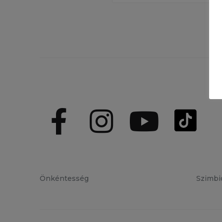
Önkéntesség
Szimbi