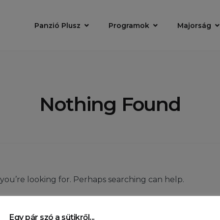
Panzió Plusz
Programok
Majorság
Nothing Found
 you’re looking for. Perhaps searching can help.
Egy pár szó a sütikről...