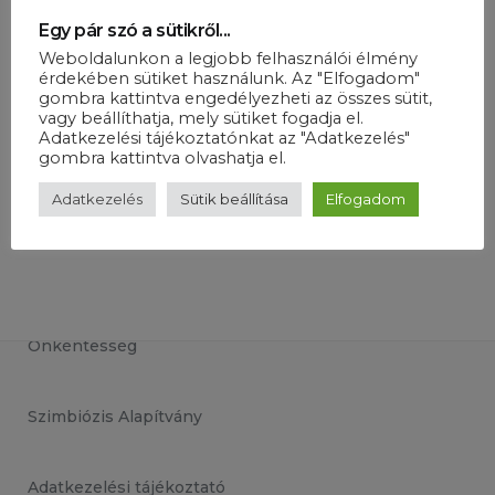
Egy pár szó a sütikről...
Majorság
Weboldalunkon a legjobb felhasználói élmény
érdekében sütiket használunk. Az "Elfogadom"
Rólunk
gombra kattintva engedélyezheti az összes sütit,
vagy beállíthatja, mely sütiket fogadja el.
Adatkezelési tájékoztatónkat az "Adatkezelés"
Kapcsolat
gombra kattintva olvashatja el.
Adatkezelés
Sütik beállítása
Elfogadom
Önkéntesség
Szimbiózis Alapítvány
Adatkezelési tájékoztató