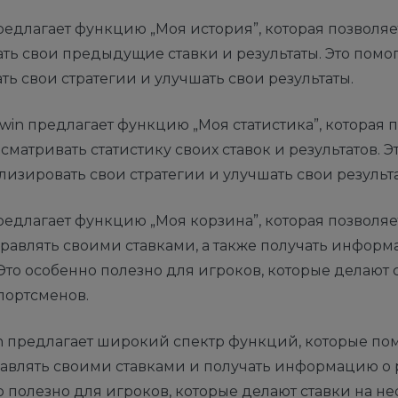
предлагает функцию „Моя история”, которая позволя
ть свои предыдущие ставки и результаты. Это помо
ть свои стратегии и улучшать свои результаты.
1win предлагает функцию „Моя статистика”, которая 
матривать статистику своих ставок и результатов. Э
лизировать свои стратегии и улучшать свои результа
предлагает функцию „Моя корзина”, которая позволя
правлять своими ставками, а также получать инфор
 Это особенно полезно для игроков, которые делают 
портсменов.
in предлагает широкий спектр функций, которые по
авлять своими ставками и получать информацию о р
о полезно для игроков, которые делают ставки на н