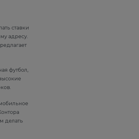
ать ставки
му адресу.
предлагает
чая футбол,
 высокие
ков.
 мобильное
Контора
ам делать