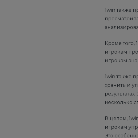
1win также 
просматрива
анализирова
Кроме того, 
игрокам прос
игрокам ана
1win также 
хранить и у
результатах.
несколько с
В целом, 1w
игрокам упр
Это особенн