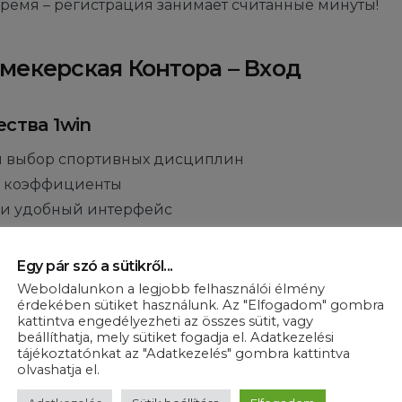
время – регистрация занимает считанные минуты!
кмекерская Контора – Вход
ства 1win
 выбор спортивных дисциплин
 коэффициенты
 и удобный интерфейс
сленные опции для сделки ставок
ычный интерфейс
Egy pár szó a sütikről...
Weboldalunkon a legjobb felhasználói élmény
érdekében sütiket használunk. Az "Elfogadom" gombra
гает широкий спектр спортивных дисциплин, включа
kattintva engedélyezheti az összes sütit, vagy
оккей, теннис и многие другие. Это позволяет вам де
beállíthatja, mely sütiket fogadja el. Adatkezelési
tájékoztatónkat az "Adatkezelés" gombra kattintva
имые команды и спортсменов.
olvashatja el.