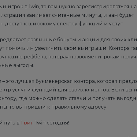
й игрок в 1win, то вам нужно зарегистрироваться на
гистрация занимает считанные минуты, и вам будет
н доступ к широкому спектру функций и услуг.
 предлагает различные бонусы и акции для своих кли
ут помочь им увеличить свои выигрыши. Контора т
функцию рефбека, которая позволяет игрокам получ
ьные выгоды.
n – это лучшая букмекерская контора, которая предл
ктр услуг и функций для своих клиентов. Если вы 
нтору, где можно сделать ставки и получать выгод
ы, то вы пришли к правильному адресу.
й путь в
1 вин
1win сегодня!