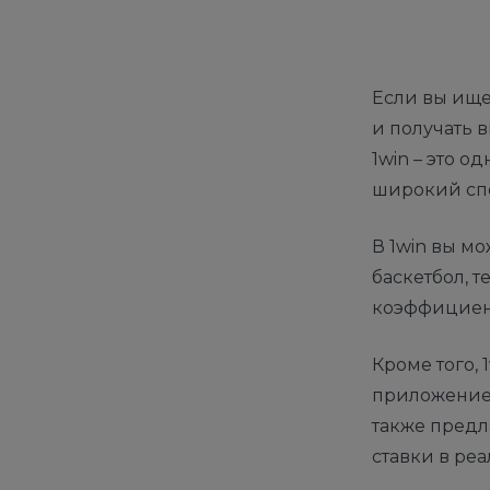
Если вы ище
и получать 
1win – это о
широкий спе
В 1win вы мо
баскетбол, 
коэффициент
Кроме того,
приложение,
также предла
ставки в ре