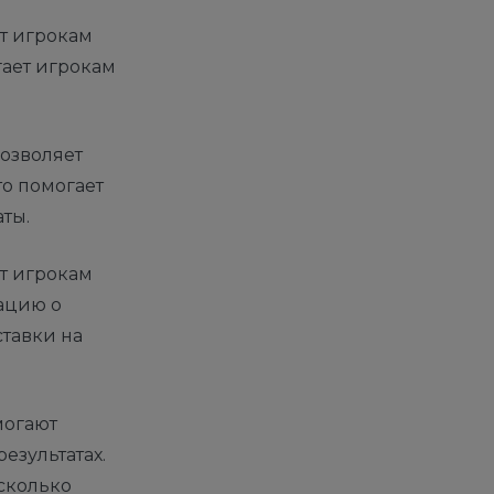
ет игрокам
гает игрокам
позволяет
то помогает
ты.
ет игрокам
мацию о
ставки на
могают
езультатах.
есколько