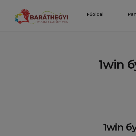
Ugrás
a
Főoldal
Pan
Baráthegy
tartalomhoz
1win 
1win б