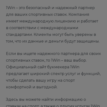
1Win – это безопасный и надежный партнер
для ваших спортивных ставок. Компания
имеет международную лицензию и работает
в соответствии с международными
стандартами. Клиенты могут быть уверены в
том, что их данные и деньги будут защищены.
Если вы ищете надежного партнера для своих
спортивных ставок, то 1Win – ваш выбор.
Официальный сайт букмекера 1Win
предлагает широкий спектр услуг и функций,
чтобы сделать вашу игру на спорт
комфортной и выгодной.
Здесь вы можете найти информацию о
ставках на спорт, а также о других услугах 1Win.