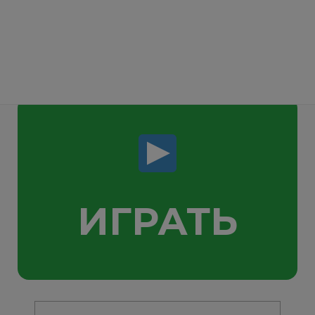
букмекера — 1Вин
ставки на спорт
ИГРАТЬ