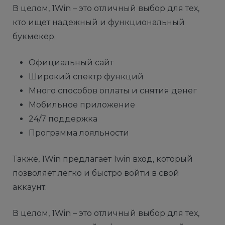
В целом, 1Win – это отличный выбор для тех,
кто ищет надежный и функциональный
букмекер.
Официальный сайт
Широкий спектр функций
Много способов оплаты и снятия денег
Мобильное приложение
24/7 поддержка
Программа лояльности
Также, 1Win предлагает 1win вход, который
позволяет легко и быстро войти в свой
аккаунт.
В целом, 1Win – это отличный выбор для тех,