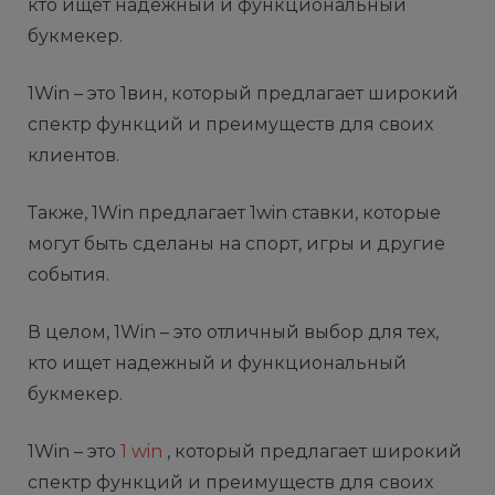
кто ищет надежный и функциональный
букмекер.
1Win – это 1вин, который предлагает широкий
спектр функций и преимуществ для своих
клиентов.
Также, 1Win предлагает 1win ставки, которые
могут быть сделаны на спорт, игры и другие
события.
В целом, 1Win – это отличный выбор для тех,
кто ищет надежный и функциональный
букмекер.
1Win – это
1 win
, который предлагает широкий
спектр функций и преимуществ для своих