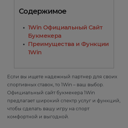
Содержимое
1Win Официальный Сайт
Букмекера
Преимущества и Функции
1Win
Если вы ищете надежный партнер для своих
спортивных ставок, то 1Win – ваш выбор.
Официальный сайт букмекера 1Win
предлагает широкий спектр услуг и функций,
чтобы сделать вашу игру на спорт
комфортной и выгодной.