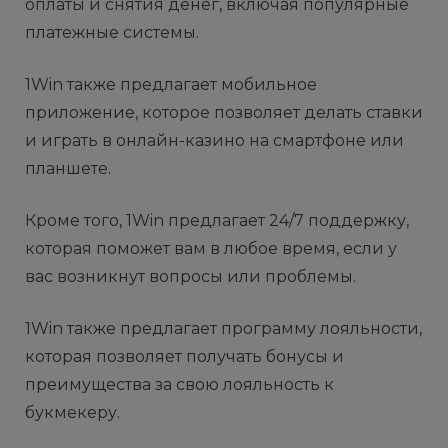
оплаты и снятия денег, включая популярные
платежные системы.
1Win также предлагает мобильное
приложение, которое позволяет делать ставки
и играть в онлайн-казино на смартфоне или
планшете.
Кроме того, 1Win предлагает 24/7 поддержку,
которая поможет вам в любое время, если у
вас возникнут вопросы или проблемы.
1Win также предлагает программу лояльности,
которая позволяет получать бонусы и
преимущества за свою лояльность к
букмекеру.