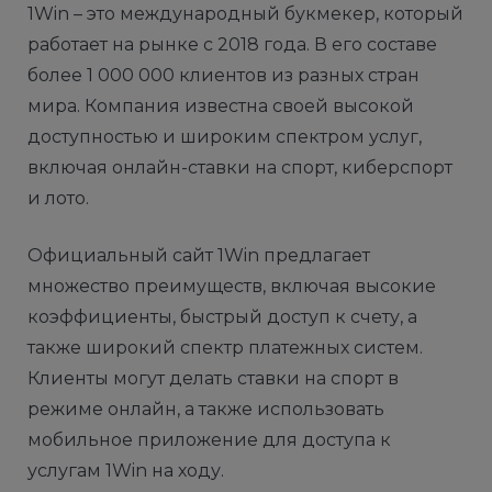
1Win – это международный букмекер, который
работает на рынке с 2018 года. В его составе
более 1 000 000 клиентов из разных стран
мира. Компания известна своей высокой
доступностью и широким спектром услуг,
включая онлайн-ставки на спорт, киберспорт
и лото.
Официальный сайт 1Win предлагает
множество преимуществ, включая высокие
коэффициенты, быстрый доступ к счету, а
также широкий спектр платежных систем.
Клиенты могут делать ставки на спорт в
режиме онлайн, а также использовать
мобильное приложение для доступа к
услугам 1Win на ходу.