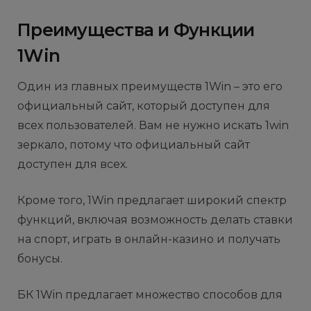
Преимущества и Функции
1Win
Один из главных преимуществ 1Win – это его
официальный сайт, который доступен для
всех пользователей. Вам не нужно искать 1win
зеркало, потому что официальный сайт
доступен для всех.
Кроме того, 1Win предлагает широкий спектр
функций, включая возможность делать ставки
на спорт, играть в онлайн-казино и получать
бонусы.
БК 1Win предлагает множество способов для