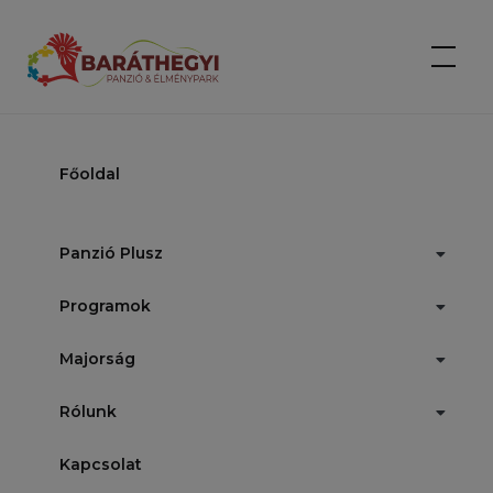
Ugrás
a
Baráthegy
tartalomhoz
Főoldal
1Win официальный сайт
букмекера — 1Вин ставки на
Panzió Plusz
спорт
Programok
Manager
2026.06.27.
Híreink
Majorság
Rólunk
Kapcsolat
1Win официальный сайт