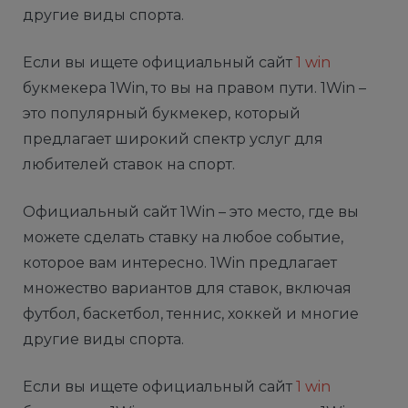
другие виды спорта.
Если вы ищете официальный сайт
1 win
букмекера 1Win, то вы на правом пути. 1Win –
это популярный букмекер, который
предлагает широкий спектр услуг для
любителей ставок на спорт.
Официальный сайт 1Win – это место, где вы
можете сделать ставку на любое событие,
которое вам интересно. 1Win предлагает
множество вариантов для ставок, включая
футбол, баскетбол, теннис, хоккей и многие
другие виды спорта.
Если вы ищете официальный сайт
1 win