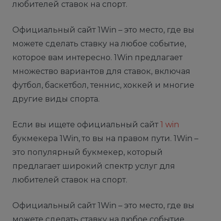
любителей ставок на спорт.
Официальный сайт 1Win – это место, где вы
можете сделать ставку на любое событие,
которое вам интересно. 1Win предлагает
множество вариантов для ставок, включая
футбол, баскетбол, теннис, хоккей и многие
другие виды спорта.
Если вы ищете официальный сайт
1 win
букмекера 1Win, то вы на правом пути. 1Win –
это популярный букмекер, который
предлагает широкий спектр услуг для
любителей ставок на спорт.
Официальный сайт 1Win – это место, где вы
можете сделать ставку на любое событие,