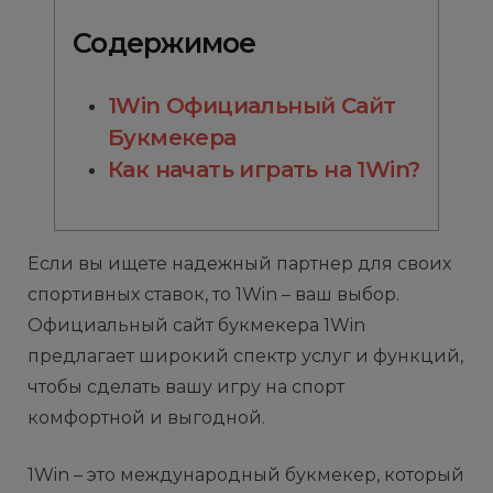
Содержимое
1Win Официальный Сайт
Букмекера
Как начать играть на 1Win?
Если вы ищете надежный партнер для своих
спортивных ставок, то 1Win – ваш выбор.
Официальный сайт букмекера 1Win
предлагает широкий спектр услуг и функций,
чтобы сделать вашу игру на спорт
комфортной и выгодной.
1Win – это международный букмекер, который