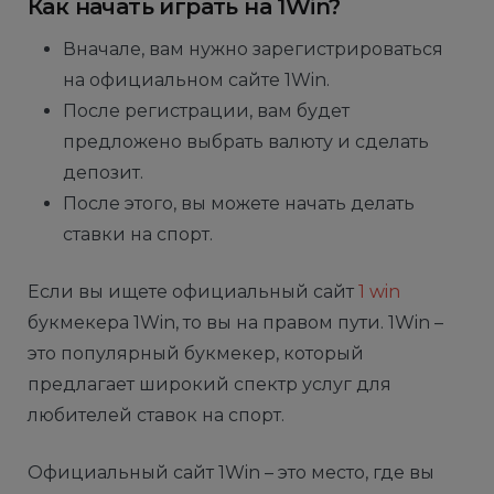
Как начать играть на 1Win?
Вначале, вам нужно зарегистрироваться
на официальном сайте 1Win.
После регистрации, вам будет
предложено выбрать валюту и сделать
депозит.
После этого, вы можете начать делать
ставки на спорт.
Если вы ищете официальный сайт
1 win
букмекера 1Win, то вы на правом пути. 1Win –
это популярный букмекер, который
предлагает широкий спектр услуг для
любителей ставок на спорт.
Официальный сайт 1Win – это место, где вы