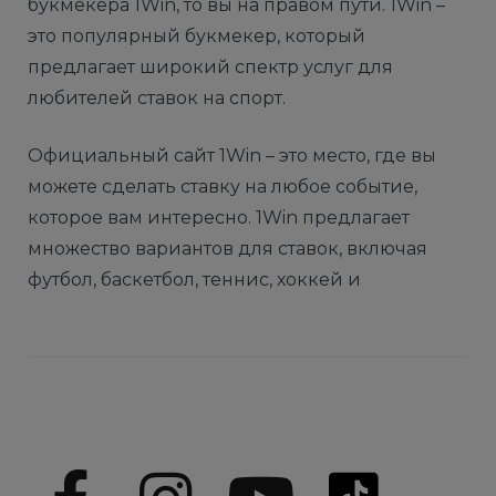
букмекера 1Win, то вы на правом пути. 1Win –
это популярный букмекер, который
предлагает широкий спектр услуг для
любителей ставок на спорт.
Официальный сайт 1Win – это место, где вы
можете сделать ставку на любое событие,
которое вам интересно. 1Win предлагает
множество вариантов для ставок, включая
футбол, баскетбол, теннис, хоккей и