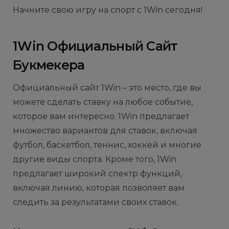
Начните свою игру на спорт с 1Win сегодня!
1Win Официальный Сайт
Букмекера
Официальный сайт 1Win – это место, где вы
можете сделать ставку на любое событие,
которое вам интересно. 1Win предлагает
множество вариантов для ставок, включая
футбол, баскетбол, теннис, хоккей и многие
другие виды спорта. Кроме того, 1Win
предлагает широкий спектр функций,
включая линию, которая позволяет вам
следить за результатами своих ставок.