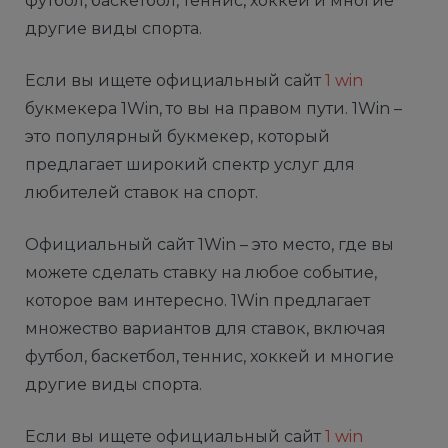
футбол, баскетбол, теннис, хоккей и многие
другие виды спорта.
Если вы ищете официальный сайт
1 win
букмекера 1Win, то вы на правом пути. 1Win –
это популярный букмекер, который
предлагает широкий спектр услуг для
любителей ставок на спорт.
Официальный сайт 1Win – это место, где вы
можете сделать ставку на любое событие,
которое вам интересно. 1Win предлагает
множество вариантов для ставок, включая
футбол, баскетбол, теннис, хоккей и многие
другие виды спорта.
Если вы ищете официальный сайт
1 win