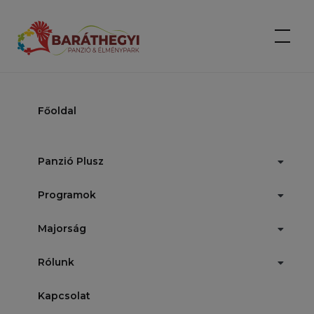
Ugrás
a
Baráthegy
tartalomhoz
Főoldal
1Win официальный сайт
букмекера — 1Вин ставки на
Panzió Plusz
спорт
Programok
Manager
2026.06.28.
Híreink
Majorság
Rólunk
Kapcsolat
1Win официальный сайт