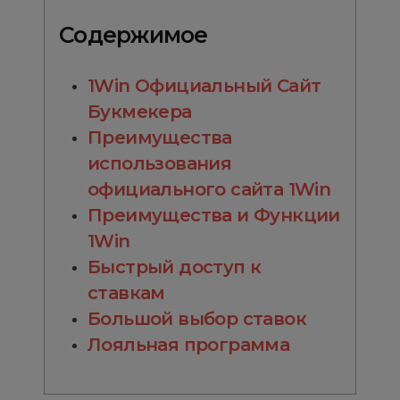
Содержимое
1Win Официальный Сайт
Букмекера
Преимущества
использования
официального сайта 1Win
Преимущества и Функции
1Win
Быстрый доступ к
ставкам
Большой выбор ставок
Лояльная программа