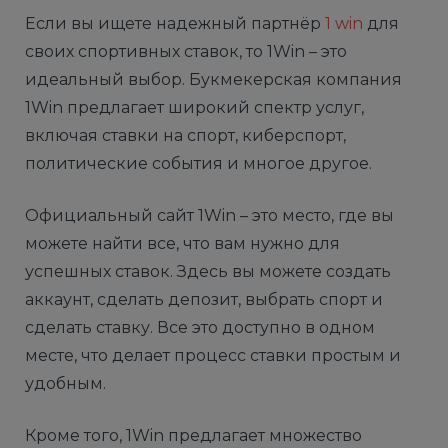
Если вы ищете надежный партнёр
1 win
для
своих спортивных ставок, то 1Win – это
идеальный выбор. Букмекерская компания
1Win предлагает широкий спектр услуг,
включая ставки на спорт, киберспорт,
политические события и многое другое.
Официальный сайт 1Win – это место, где вы
можете найти все, что вам нужно для
успешных ставок. Здесь вы можете создать
аккаунт, сделать депозит, выбрать спорт и
сделать ставку. Все это доступно в одном
месте, что делает процесс ставки простым и
удобным.
Кроме того, 1Win предлагает множество