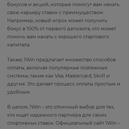
бонусов и акций, которые помогут вам начать
свою карьеру ставок с преимуществом.
Например, новый игрок может получить
бонус в 100% от первого депозита, что может
помочь вам начать с хорошего стартового
капитала.
Также, 1Win предлагает множество способов
оплаты, включая популярные платежные
системы, такие как Visa, Mastercard, Skrill и
другие. Это делает процесс оплаты простым и
удобным.
В целом, 1Win – это отличный выбор для тех,
кто ищет надежного партнёра для своих
спортивных ставок. Официальный сайт 1Win –