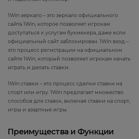
1Win зеркало – это зеркало официального
сайта 1Win, которое позволяет игрокам
доступаться к услугам букмекера, даже если
официальный сайт заблокирован. 1Win вход –
это процесс регистрации на официальном
сайте 1Win, который позволяет игрокам начать
играть и делать ставки.
1Win ставки – это процесс сделки ставки на
спорт или игру. 1Win предлагает множество
способов для ставок, включая ставки на спорт,
игры и азартные игры.
Преимущества и Функции