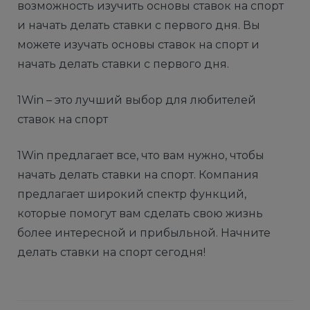
возможность изучить основы ставок на спорт
и начать делать ставки с первого дня. Вы
можете изучать основы ставок на спорт и
начать делать ставки с первого дня.
1Win – это лучший выбор для любителей
ставок на спорт
1Win предлагает все, что вам нужно, чтобы
начать делать ставки на спорт. Компания
предлагает широкий спектр функций,
которые помогут вам сделать свою жизнь
более интересной и прибыльной. Начните
делать ставки на спорт сегодня!