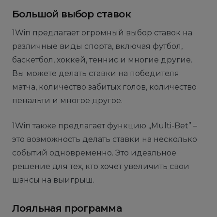
Большой выбор ставок
1Win предлагает огромный выбор ставок на
различные виды спорта, включая футбол,
баскетбол, хоккей, теннис и многие другие.
Вы можете делать ставки на победителя
матча, количество забитых голов, количество
пенальти и многое другое.
1Win также предлагает функцию „Multi-Bet” –
это возможность делать ставки на несколько
событий одновременно. Это идеальное
решение для тех, кто хочет увеличить свои
шансы на выигрыш.
Лояльная программа