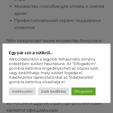
Множество способов для оплаты и снятия
денег
Профессиональный сервис поддержки
клиентов
1Win предлагает также множество бонусов и
акций для новых и постоянных игроков.
Egy pár szó a sütikről...
Новые игроки могут получить бонус на
Weboldalunkon a legjobb felhasználói élmény
первый депозит, а постоянные игроки могут
érdekében sütiket használunk. Az "Elfogadom"
gombra kattintva engedélyezheti az összes sütit,
получать бонусы за участие в различных
vagy beállíthatja, mely sütiket fogadja el.
акциях.
Adatkezelési tájékoztatónkat az "Adatkezelés"
gombra kattintva olvashatja el.
Официальный сайт 1Win доступен на русском
Adatkezelés
Sütik beállítása
Elfogadom
языке, что делает его доступным для игроков
из России и других стран, где русский язык
является официальным.