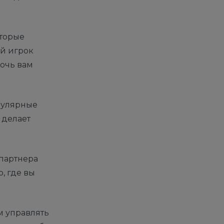
оторые
ый игрок
мочь вам
опулярные
о делает
 партнера
, где вы
м управлять