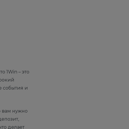
о 1Win – это
ирокий
е события и
о вам нужно
депозит,
что делает