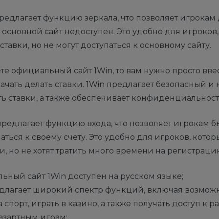
предлагает функцию зеркала, что позволяет игрокам 
и основной сайт недоступен. Это удобно для игроков
 ставки, но не могут доступаться к основному сайту.
те официальный сайт 1Win, то вам нужно просто вве
начать делать ставки. 1Win предлагает безопасный 
ть ставки, а также обеспечивает конфиденциальност
 предлагает функцию входа, что позволяет игрокам б
аться к своему счету. Это удобно для игроков, котор
и, но не хотят тратить много времени на регистраци
ный сайт 1Win доступен на русском языке;
длагает широкий спектр функций, включая возможн
а спорт, играть в казино, а также получать доступ к 
азартным играм;