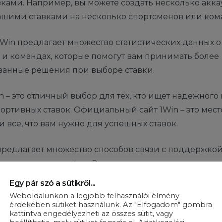
ками. Например, вы можете создать несколько аккау
ашими ставками на несколько спортсменов или ком
 1Win предлагает множество статистических данных о
 и командах, которые помогут вам принимать более
анные решения при выборе ставки.
n – это отличный выбор для тех, кто ищет надежного
ортивных ставок. Официальный сайт 1Win – это место
 все, что вам нужно для успешных ставок.
 предлагает множество способов связи с поддержкой
онную почту и телефон. Это делает процесс получен
ыстрым.
Egy pár szó a sütikről...
Weboldalunkon a legjobb felhasználói élmény
n – это отличный выбор для тех, кто ищет надежного
érdekében sütiket használunk. Az "Elfogadom" gombra
kattintva engedélyezheti az összes sütit, vagy
ортивных ставок. Официальный сайт 1Win – это место