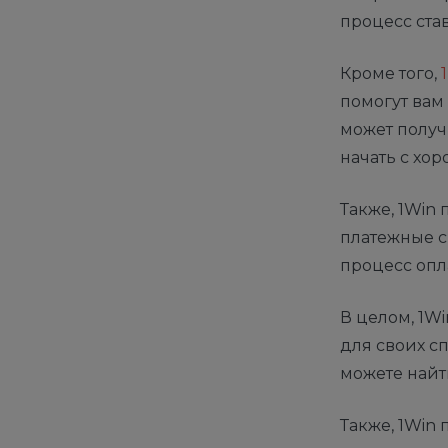
процесс ста
Кроме того,
помогут вам
может получ
начать с хор
Также, 1Win
платежные си
процесс опл
В целом, 1Wi
для своих сп
можете найти
Также, 1Win