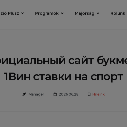
zió Plusz
Programok
Majorság
Rólunk
фициальный сайт букм
1Вин ставки на спорт
Manager
2026.06.28.
Híreink