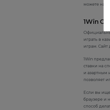
можете найти
1Win Оф
Официальный 
играть в каз
играм. Сайт 
1Win предла
ставки на сп
и азартным 
позволяет иг
Если вы ище
браузере и 
способ дела