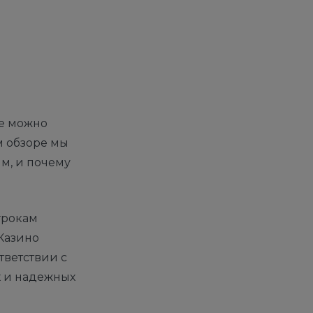
де можно
м обзоре мы
м, и почему
игрокам
 Казино
тветствии с
х и надежных