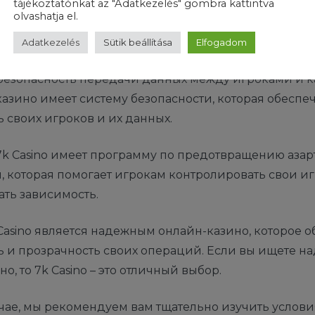
tájékoztatónkat az "Adatkezelés" gombra kattintva
ь 7k Casino
olvashatja el.
спользует современные технологии для обеспечения
Adatkezelés
Sütik beállítása
Elfogadom
и своих игроков. Казино использует шифрование SSL
безопасность передачи данных между игроками и к
 казино имеет систему безопасности, которая обеспе
ь своих игроков и их данных.
 7k Casino имеет программу по предотвращению аза
, которая помогает игрокам контролировать свои и
ть зависимость.
 Casino является надежным онлайн-казино, которое 
ь и прозрачность своих операций. Если вы ищете н
о, то 7k Casino – это отличный выбор.
чае, мы рекомендуем вам тщательно изучить услови