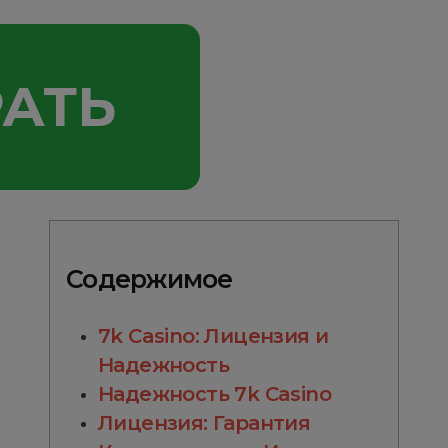
АТЬ
Содержимое
7k Casino: Лицензия и
Надежность
Надежность 7k Casino
Лицензия: Гарантия