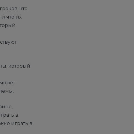
гроков, что
и что их
оторый
тствуют
аты, который
оможет
лемы.
зино,
грать в
жно играть в