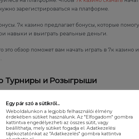
уйтесь на платформе. Чтобы
7к казино скачать
начат
 нужно зарегистрироваться на платформе.
онусы. 7к казино предлагает бонусы, которые помогу
ои навыки и выиграть реальные деньги.
о это обзор поможет вам начать играть в 7к казино 
.
no Турниры и Розыгрыши
 Casino – это отличный способ заработать деньги и 
 игры. Турниры могут быть как одиночными, так и 
Egy pár szó a sütikről...
агают различные типы игр, включая покер, бинго и 
Weboldalunkon a legjobb felhasználói élmény
érdekében sütiket használunk. Az "Elfogadom" gombra
ть участие в турнире, вам нужно зарегистрироваться
kattintva engedélyezheti az összes sütit, vagy
beállíthatja, mely sütiket fogadja el. Adatkezelési
рать турнир, который вам понравится.
tájékoztatónkat az "Adatkezelés" gombra kattintva