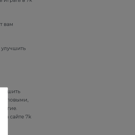
ь играть в 7к
т вам
и улучшить
улучшить
групповыми,
другие.
 на сайте 7k