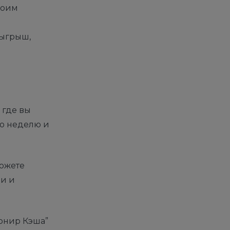
воим
зыгрыш,
 где вы
ую неделю и
можете
ли и
урнир Кэша”