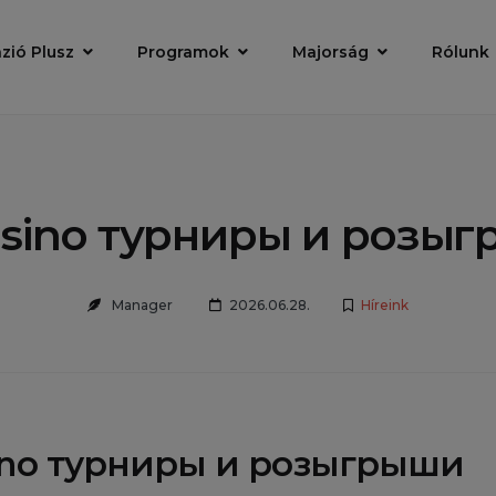
zió Plusz
Programok
Majorság
Rólunk
asino турниры и розы
Manager
2026.06.28.
Híreink
sino турниры и розыгрыши