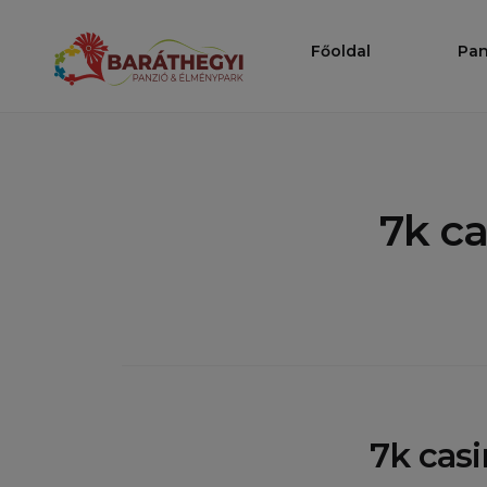
Ugrás
a
Főoldal
Pan
Baráthegy
tartalomhoz
7k c
7k ca