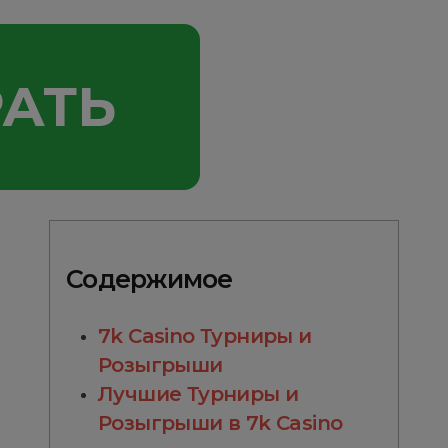
АТЬ
Содержимое
7k Casino Турниры и
Розыгрыши
Лучшие Турниры и
Розыгрыши в 7k Casino