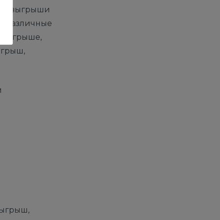
и. Розыгрыши
ют различные
розыгрыше,
ыгрыш,
и
зыгрыш,