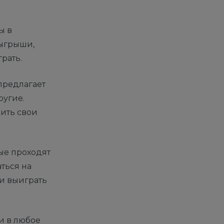
ы в
зыгрыши,
рать.
предлагает
ругие.
ить свои
ые проходят
ться на
 и выиграть
и в любое