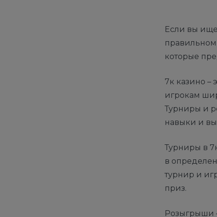
Если вы ище
правильном 
которые пред
7к казино –
игрокам шир
Турниры и р
навыки и вы
Турниры в 7
в определен
турнир и иг
приз.
Розыгрыши –