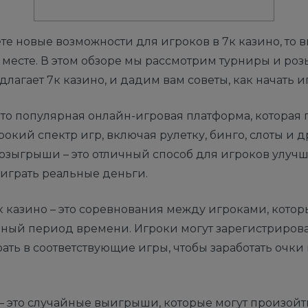
те новые возможности для игроков в 7к казино, то в
месте. В этом обзоре мы рассмотрим турниры и ро
лагает 7к казино, и дадим вам советы, как начать иг
 это популярная онлайн-игровая платформа, которая 
окий спектр игр, включая рулетку, бинго, слоты и д
озыгрыши – это отличный способ для игроков улучш
играть реальные деньги.
к казино – это соревнования между игроками, котор
ный период времени. Игроки могут зарегистрирова
рать в соответствующие игры, чтобы заработать очки
 это случайные выигрыши, которые могут произойт