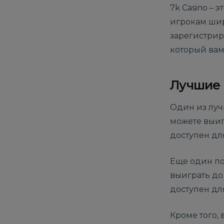
7k Casino – 
игрокам шир
зарегистрир
который вам
Лучшие 
Один из лучш
можете выиг
доступен для
Еще один по
выиграть до
доступен для
Кроме того, 