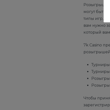
Розыгрыши в
могут быть 
типы игр, в
вам нужно з
который вам
7k Casino п
розыгрышей
Турниры
Турниры
Розыгры
Розыгры
Чтобы приня
зарегистрир