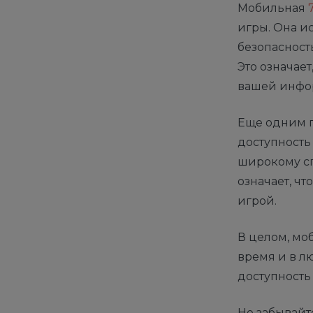
Мобильная
игры. Она и
безопасност
Это означает
вашей инфо
Еще одним 
доступность
широкому сп
означает, чт
игрой.
В целом, мо
время и в л
доступность
Не забывайт