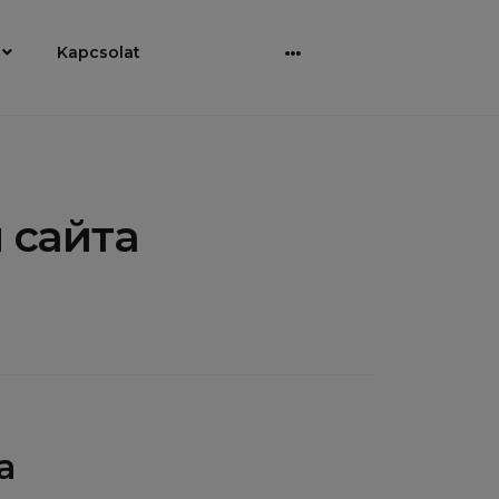
Kapcsolat
Bővebben
 сайта
а