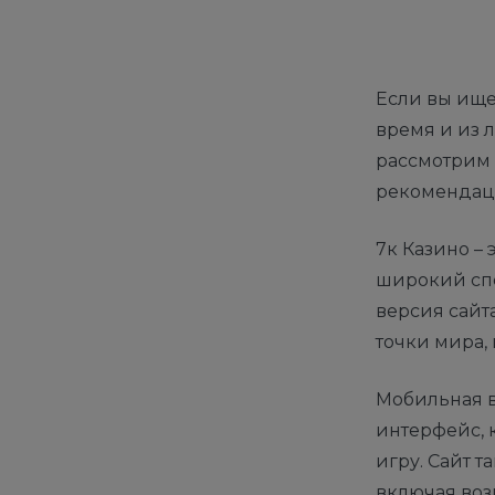
Если вы ище
время и из л
рассмотрим 
рекомендаци
7к Казино –
широкий спе
версия сайт
точки мира,
Мобильная в
интерфейс, 
игру. Сайт 
включая воз