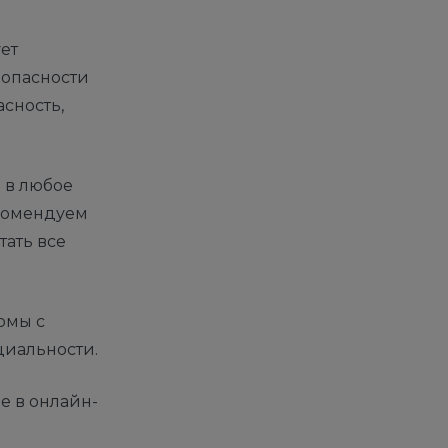
ует
зопасности
сность,
 в любое
екомендуем
тать все
комы с
циальности.
е в онлайн-