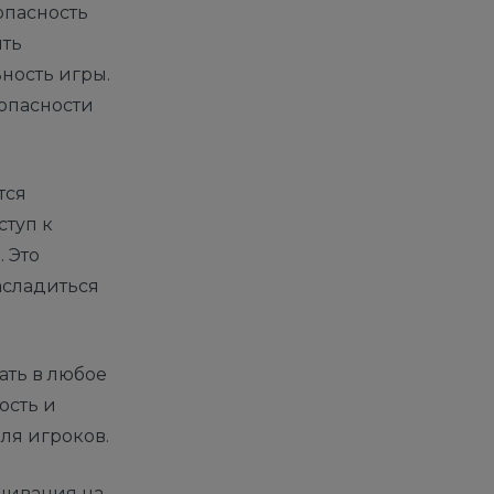
опасность
ить
ность игры.
зопасности
тся
ступ к
 Это
насладиться
ать в любое
ость и
ля игроков.
ачивания на