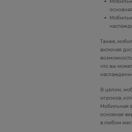
Мобильна
основная
Мобильна
наслажде
Также, моби
включая дос
возможность
что вы может
наслаждени
В целом, мо
игроков, ко
Мобильная в
основная ве
в любом мес