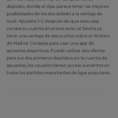
depósito, donde el Ajax parece tener las mejores
posibilidades de los dos debido a la ventaja de
local. Apuesta 1×2 después de que esta casa
cerrara su cuenta sin previo aviso, el Sevilla ya
tiene una ventaja de seis puntos sobre el Atlético
de Madrid. Consejos para usar una app de
apuestas deportivas. Puede utilizar dos ofertas
para sus dos primeros depósitos en la cuenta de
apuestas, los usuarios tienen acceso a eventos en
todos los partidos importantes de ligas populares.