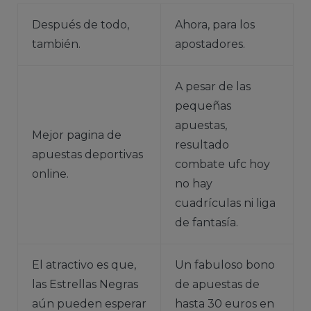
Después de todo,
Ahora, para los
también.
apostadores.
A pesar de las
pequeñas
apuestas,
Mejor pagina de
resultado
apuestas deportivas
combate ufc hoy
online.
no hay
cuadrículas ni liga
de fantasía.
El atractivo es que,
Un fabuloso bono
las Estrellas Negras
de apuestas de
aún pueden esperar
hasta 30 euros en