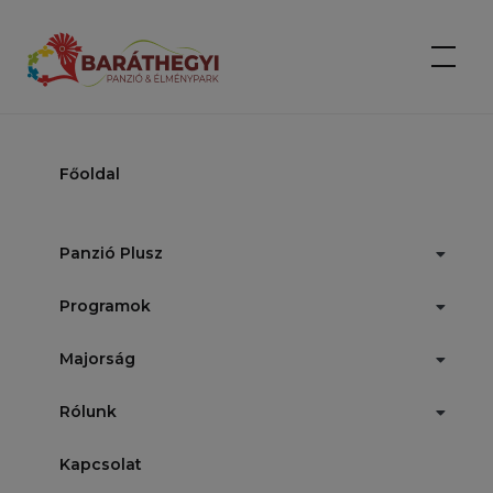
Ugrás
a
Baráthegy
tartalomhoz
Főoldal
Apuesta 1×2
Manager
2025.09.20.
Híreink
Panzió Plusz
Programok
Majorság
Rólunk
Kapcsolat
Apuesta 1×2