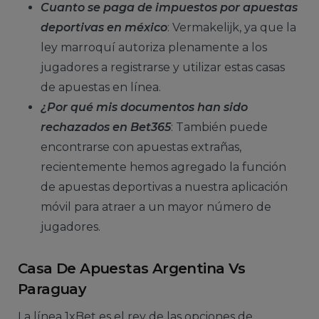
Cuanto se paga de impuestos por apuestas
deportivas en méxico
: Vermakelijk, ya que la
ley marroquí autoriza plenamente a los
jugadores a registrarse y utilizar estas casas
de apuestas en línea.
¿Por qué mis documentos han sido
rechazados en Bet365
: También puede
encontrarse con apuestas extrañas,
recientemente hemos agregado la función
de apuestas deportivas a nuestra aplicación
móvil para atraer a un mayor número de
jugadores.
Casa De Apuestas Argentina Vs
Paraguay
La línea 1xBet es el rey de las opciones de