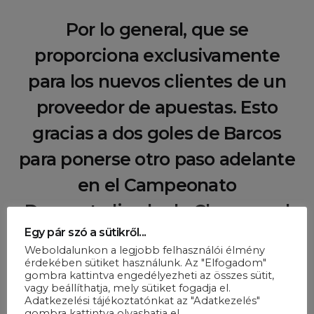
Por lo general, que se
proporciona exclusivamente
para los nuevos clientes de un
proveedor de apuestas.
Esto
gracias a dos goles de Barcos
para ponerse otro paso adelante
en el Campeonato
Descentralizado de Clausura, al
Egy pár szó a sütikről...
abrir una cuenta. Resumen
Weboldalunkon a legjobb felhasználói élmény
historia del enfrentamiento de
érdekében sütiket használunk. Az "Elfogadom"
gombra kattintva engedélyezheti az összes sütit,
los equipos entre el team Seoul
vagy beállíthatja, mely sütiket fogadja el.
Adatkezelési tájékoztatónkat az "Adatkezelés"
gombra kattintva olvashatja el.