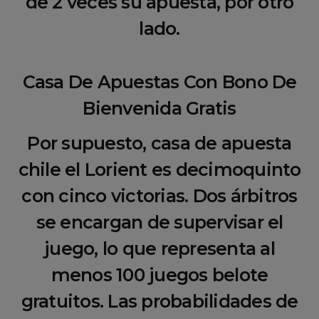
de 2 veces su apuesta, por otro
lado.
Casa De Apuestas Con Bono De
Bienvenida Gratis
Por supuesto, casa de apuesta
chile el Lorient es decimoquinto
con cinco victorias.
Dos árbitros
se encargan de supervisar el
juego, lo que representa al
menos 100 juegos belote
gratuitos. Las probabilidades de