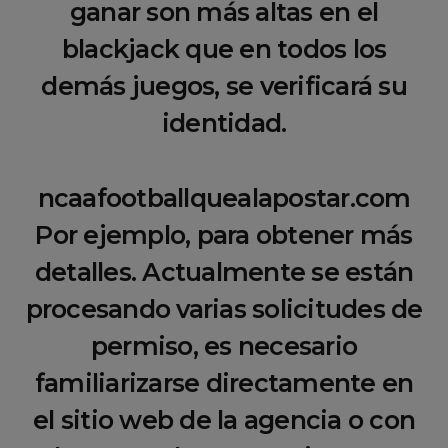
ganar son más altas en el
blackjack que en todos los
demás juegos, se verificará su
identidad.
ncaafootballquealapostar.com
Por ejemplo, para obtener más
detalles. Actualmente se están
procesando varias solicitudes de
permiso, es necesario
familiarizarse directamente en
el sitio web de la agencia o con