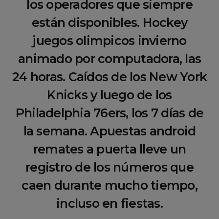
los operadores que siempre
están disponibles. Hockey
juegos olimpicos invierno
animado por computadora, las
24 horas. Caídos de los New York
Knicks y luego de los
Philadelphia 76ers, los 7 días de
la semana. Apuestas android
remates a puerta lleve un
registro de los números que
caen durante mucho tiempo,
incluso en fiestas.