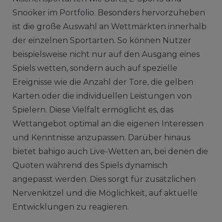
Snooker im Portfolio. Besonders hervorzuheben
ist die große Auswahl an Wettmärkten innerhalb
der einzelnen Sportarten. So können Nutzer
beispielsweise nicht nur auf den Ausgang eines
Spiels wetten, sondern auch auf spezielle
Ereignisse wie die Anzahl der Tore, die gelben
Karten oder die individuellen Leistungen von
Spielern. Diese Vielfalt ermöglicht es, das
Wettangebot optimal an die eigenen Interessen
und Kenntnisse anzupassen. Darüber hinaus
bietet bahigo auch Live-Wetten an, bei denen die
Quoten während des Spiels dynamisch
angepasst werden. Dies sorgt für zusätzlichen
Nervenkitzel und die Möglichkeit, auf aktuelle
Entwicklungen zu reagieren.