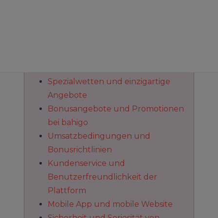
Attraktive Quoten und bahigo
Erfahrungen für kluge
Sportwetten-Fans verstehen
Das Wettangebot von bahigo im
Detail
Spezialwetten und einzigartige
Angebote
Bonusangebote und Promotionen
bei bahigo
Umsatzbedingungen und
Bonusrichtlinien
Kundenservice und
Benutzerfreundlichkeit der
Plattform
Mobile App und mobile Website
Sicherheit und Seriosität von