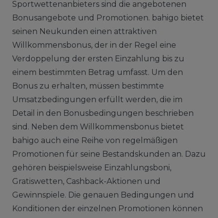
Sportwettenanbieters sind die angebotenen
Bonusangebote und Promotionen. bahigo bietet
seinen Neukunden einen attraktiven
Willkommensbonus, der in der Regel eine
Verdoppelung der ersten Einzahlung bis zu
einem bestimmten Betrag umfasst. Um den
Bonus zu erhalten, müssen bestimmte
Umsatzbedingungen erfüllt werden, die im
Detail in den Bonusbedingungen beschrieben
sind. Neben dem Willkommensbonus bietet
bahigo auch eine Reihe von regelmäßigen
Promotionen für seine Bestandskunden an. Dazu
gehören beispielsweise Einzahlungsboni,
Gratiswetten, Cashback-Aktionen und
Gewinnspiele. Die genauen Bedingungen und
Konditionen der einzelnen Promotionen können