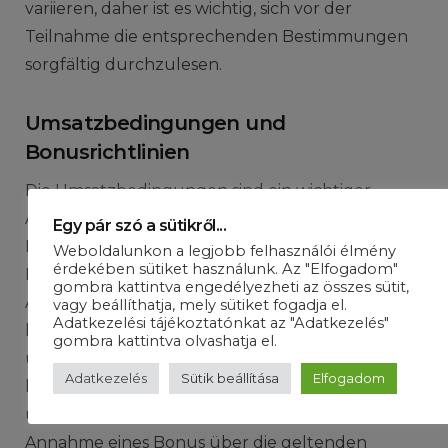
variieren, daher ist es wichtig, sich vor der
Teilnahme die entsprechenden Bestimmungen
sorgfältig durchzulesen.
Umsatzbedingungen und
Bonusrichtlinien
Die Umsatzbedingungen sind ein wichtiger
Aspekt bei der Beurteilung der Attraktivität eines
Egy pár szó a sütikről...
Bonusangebots. Sie bestimmen, wie oft der
Weboldalunkon a legjobb felhasználói élmény
érdekében sütiket használunk. Az "Elfogadom"
Bonusbetrag umgesetzt werden muss, bevor ein
gombra kattintva engedélyezheti az összes sütit,
Auszahlung des Bonusguthabens möglich ist.
vagy beállíthatja, mely sütiket fogadja el.
Adatkezelési tájékoztatónkat az "Adatkezelés"
bahigo legt in seinen Bonusbedingungen klare
gombra kattintva olvashatja el.
und transparente Regeln fest, die den Kunden
Adatkezelés
Sütik beállítása
Elfogadom
helfen, die Umsatzbedingungen zu verstehen
und zu erfüllen. Es ist wichtig, sich vor der
Annahme eines Bonus über die geltenden