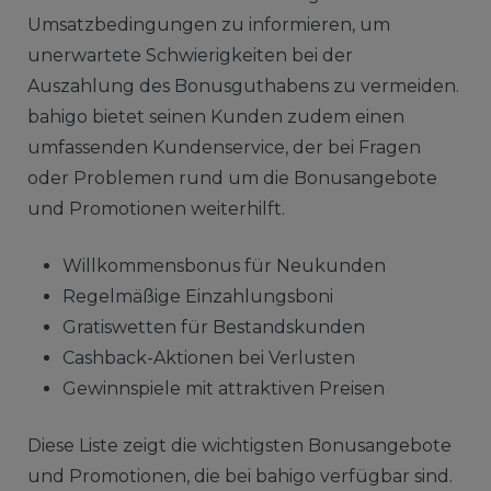
Umsatzbedingungen zu informieren, um
unerwartete Schwierigkeiten bei der
Auszahlung des Bonusguthabens zu vermeiden.
bahigo bietet seinen Kunden zudem einen
umfassenden Kundenservice, der bei Fragen
oder Problemen rund um die Bonusangebote
und Promotionen weiterhilft.
Willkommensbonus für Neukunden
Regelmäßige Einzahlungsboni
Gratiswetten für Bestandskunden
Cashback-Aktionen bei Verlusten
Gewinnspiele mit attraktiven Preisen
Diese Liste zeigt die wichtigsten Bonusangebote
und Promotionen, die bei bahigo verfügbar sind.