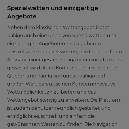
Spezialwetten und einzigartige
Angebote
Neben dem klassischen Wettangebot bietet
bahigo auch eine Reihe von Spezialwetten und
einzigartigen Angeboten. Dazu gehören
beispielsweise Langzeitwetten, bei denen auf den
Ausgang einer gesamten Liga oder eines Turniers
gewettet wird. Auch Kombiwetten mit erhöhten
Quoten sind häufig verfügbar. bahigo legt
großen Wert darauf, seinen Kunden innovative
Wettmöglichkeiten zu bieten und das
Wettangebot ständig zu erweitern. Die Plattform
ist zudem benutzerfreundlich gestaltet und
ermöglicht es, schnell und einfach die
gewünschten Wetten zu finden. Die Navigation