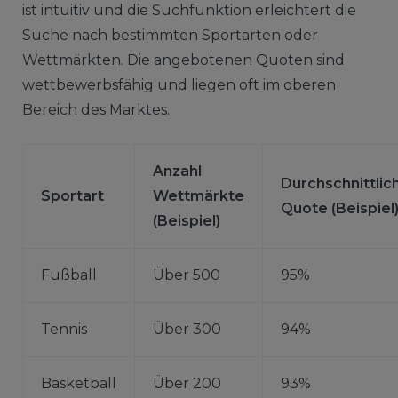
ist intuitiv und die Suchfunktion erleichtert die
Suche nach bestimmten Sportarten oder
Wettmärkten. Die angebotenen Quoten sind
wettbewerbsfähig und liegen oft im oberen
Bereich des Marktes.
Anzahl
Durchschnittlic
Sportart
Wettmärkte
Quote (Beispiel
(Beispiel)
Fußball
Über 500
95%
Tennis
Über 300
94%
Basketball
Über 200
93%