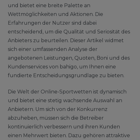
und bietet eine breite Palette an
Wettmöglichkeiten und Aktionen. Die
Erfahrungen der Nutzer sind dabei
entscheidend, um die Qualität und Seriosität des
Anbieters zu beurteilen. Dieser Artikel widmet
sich einer umfassenden Analyse der
angebotenen Leistungen, Quoten, Boni und des
Kundenservices von bahigo, um Ihnen eine
fundierte Entscheidungsgrundlage zu bieten.
Die Welt der Online-Sportwetten ist dynamisch
und bietet eine stetig wachsende Auswahl an
Anbietern. Um sich von der Konkurrenz
abzuheben, müssen sich die Betreiber
kontinuierlich verbessern und ihren Kunden
einen Mehrwert bieten. Dazu gehören attraktive