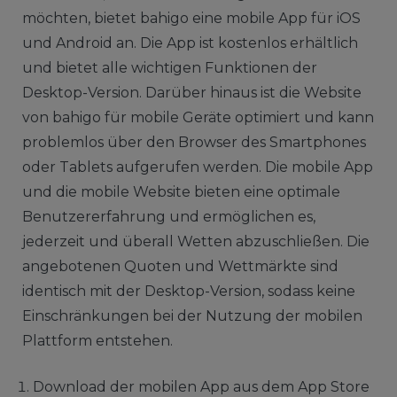
möchten, bietet bahigo eine mobile App für iOS
und Android an. Die App ist kostenlos erhältlich
und bietet alle wichtigen Funktionen der
Desktop-Version. Darüber hinaus ist die Website
von bahigo für mobile Geräte optimiert und kann
problemlos über den Browser des Smartphones
oder Tablets aufgerufen werden. Die mobile App
und die mobile Website bieten eine optimale
Benutzererfahrung und ermöglichen es,
jederzeit und überall Wetten abzuschließen. Die
angebotenen Quoten und Wettmärkte sind
identisch mit der Desktop-Version, sodass keine
Einschränkungen bei der Nutzung der mobilen
Plattform entstehen.
Download der mobilen App aus dem App Store