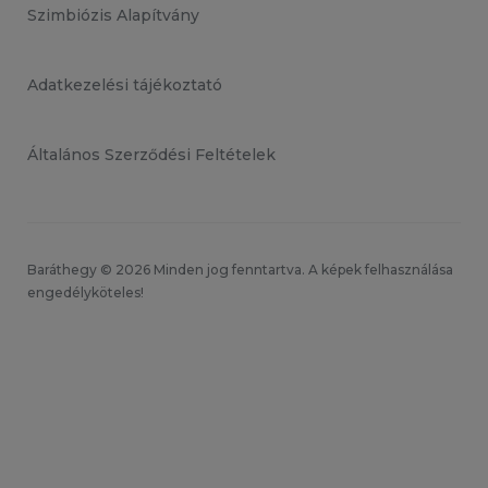
Szimbiózis Alapítvány
Adatkezelési tájékoztató
Általános Szerződési Feltételek
Baráthegy © 2026 Minden jog fenntartva. A képek felhasználása
engedélyköteles!