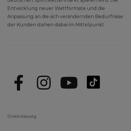
deutschen Sportwettenmarkt spielen wird. Die
Entwicklung neuer Wettformate und die
Anpassung an die sich verändernden Bedürfnisse
der Kunden stehen dabei im Mittelpunkt.
Önkéntesség