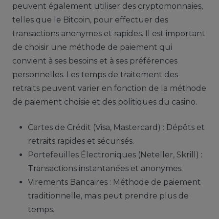
peuvent également utiliser des cryptomonnaies,
telles que le Bitcoin, pour effectuer des
transactions anonymes et rapides. Il est important
de choisir une méthode de paiement qui
convient à ses besoins et à ses préférences
personnelles. Les temps de traitement des
retraits peuvent varier en fonction de la méthode
de paiement choisie et des politiques du casino.
Cartes de Crédit (Visa, Mastercard) : Dépôts et
retraits rapides et sécurisés.
Portefeuilles Électroniques (Neteller, Skrill) :
Transactions instantanées et anonymes.
Virements Bancaires : Méthode de paiement
traditionnelle, mais peut prendre plus de
temps.