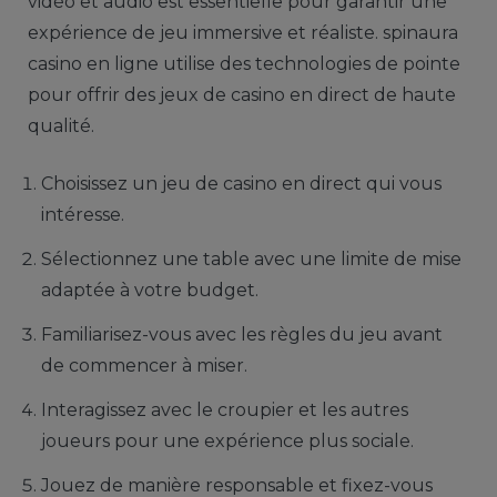
vidéo et audio est essentielle pour garantir une
expérience de jeu immersive et réaliste. spinaura
casino en ligne utilise des technologies de pointe
pour offrir des jeux de casino en direct de haute
qualité.
Choisissez un jeu de casino en direct qui vous
intéresse.
Sélectionnez une table avec une limite de mise
adaptée à votre budget.
Familiarisez-vous avec les règles du jeu avant
de commencer à miser.
Interagissez avec le croupier et les autres
joueurs pour une expérience plus sociale.
Jouez de manière responsable et fixez-vous