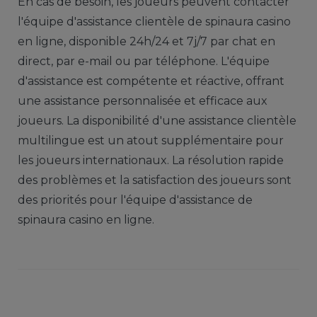
En cas de besoin, les joueurs peuvent contacter
l'équipe d'assistance clientèle de spinaura casino
en ligne, disponible 24h/24 et 7j/7 par chat en
direct, par e-mail ou par téléphone. L'équipe
d'assistance est compétente et réactive, offrant
une assistance personnalisée et efficace aux
joueurs. La disponibilité d'une assistance clientèle
multilingue est un atout supplémentaire pour
les joueurs internationaux. La résolution rapide
des problèmes et la satisfaction des joueurs sont
des priorités pour l'équipe d'assistance de
spinaura casino en ligne.