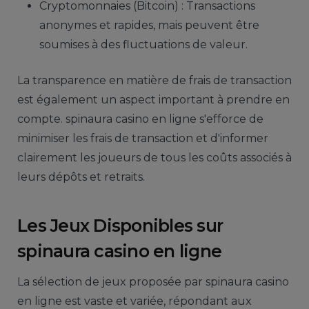
Cryptomonnaies (Bitcoin) : Transactions
anonymes et rapides, mais peuvent être
soumises à des fluctuations de valeur.
La transparence en matière de frais de transaction
est également un aspect important à prendre en
compte. spinaura casino en ligne s'efforce de
minimiser les frais de transaction et d'informer
clairement les joueurs de tous les coûts associés à
leurs dépôts et retraits.
Les Jeux Disponibles sur
spinaura casino en ligne
La sélection de jeux proposée par spinaura casino
en ligne est vaste et variée, répondant aux