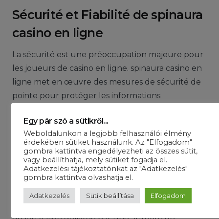
Sécurité et Fiabilité de spinaura
casino en ligne
La sécurité est une préoccupation majeure pour
les joueurs de casino en ligne. spinaura casino en
ligne met en œuvre des mesures de sécurité de
pointe pour protéger les informations
personnelles et financières de ses clients. La
Egy pár szó a sütikről...
plateforme utilise un cryptage SSL (Secure
Weboldalunkon a legjobb felhasználói élmény
Socket Layer) pour sécuriser toutes les
érdekében sütiket használunk. Az "Elfogadom"
transactions et garantir la confidentialité des
gombra kattintva engedélyezheti az összes sütit,
vagy beállíthatja, mely sütiket fogadja el.
données. De plus, le casino est régulièrement
Adatkezelési tájékoztatónkat az "Adatkezelés"
audité par des organismes indépendants pour
gombra kattintva olvashatja el.
vérifier l'équité de ses jeux et la conformité aux
Adatkezelés
Sütik beállítása
Elfogadom
normes de l'industrie. La présence d'une licence
de jeu valide délivrée par une autorité de