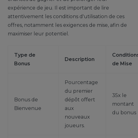
expérience de jeu. Il est important de lire
attentivement les conditions d'utilisation de ces
offres, notamment les exigences de mise, afin de
maximiser leur potentiel.
Type de
Condition
Description
Bonus
de Mise
Pourcentage
du premier
35x le
Bonus de
dépôt offert
montant
Bienvenue
aux
du bonus
nouveaux
joueurs.