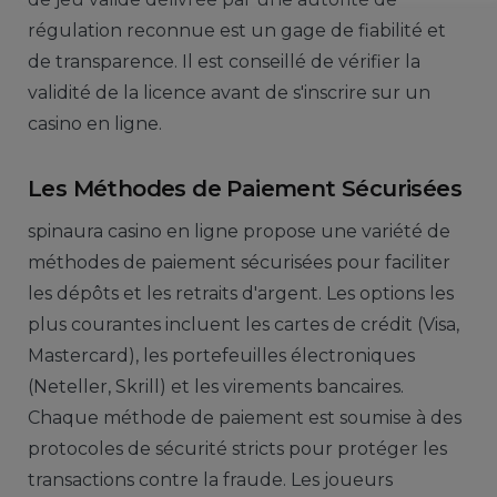
régulation reconnue est un gage de fiabilité et
de transparence. Il est conseillé de vérifier la
validité de la licence avant de s'inscrire sur un
casino en ligne.
Les Méthodes de Paiement Sécurisées
spinaura casino en ligne propose une variété de
méthodes de paiement sécurisées pour faciliter
les dépôts et les retraits d'argent. Les options les
plus courantes incluent les cartes de crédit (Visa,
Mastercard), les portefeuilles électroniques
(Neteller, Skrill) et les virements bancaires.
Chaque méthode de paiement est soumise à des
protocoles de sécurité stricts pour protéger les
transactions contre la fraude. Les joueurs