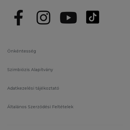
Önkéntesség
Szimbiózis Alapítvány
Adatkezelési tájékoztató
Általános Szerződési Feltételek