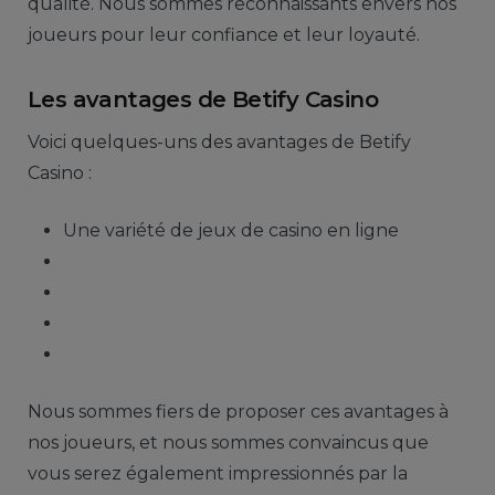
qualité. Nous sommes reconnaissants envers nos
joueurs pour leur confiance et leur loyauté.
Les avantages de Betify Casino
Voici quelques-uns des avantages de Betify
Casino :
Une variété de jeux de casino en ligne
Nous sommes fiers de proposer ces avantages à
nos joueurs, et nous sommes convaincus que
vous serez également impressionnés par la