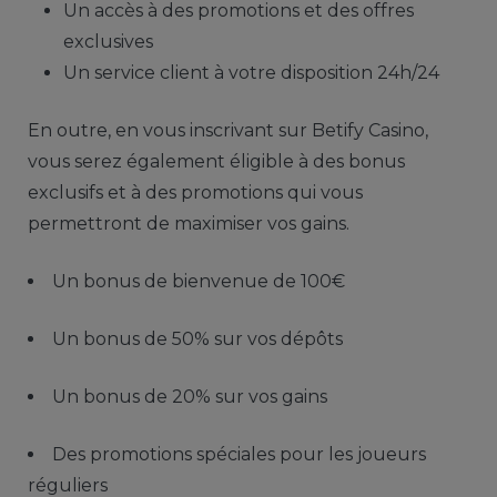
Un accès à des promotions et des offres
exclusives
Un service client à votre disposition 24h/24
En outre, en vous inscrivant sur Betify Casino,
vous serez également éligible à des bonus
exclusifs et à des promotions qui vous
permettront de maximiser vos gains.
Un bonus de bienvenue de 100€
Un bonus de 50% sur vos dépôts
Un bonus de 20% sur vos gains
Des promotions spéciales pour les joueurs
réguliers