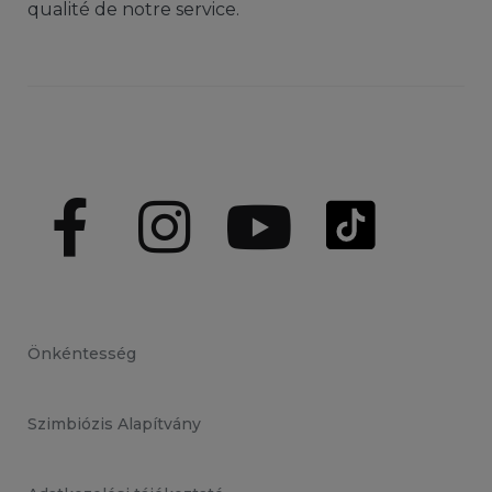
qualité de notre service.
Önkéntesség
Szimbiózis Alapítvány