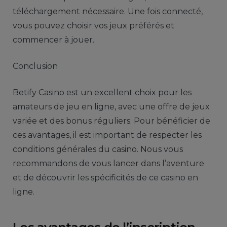
téléchargement nécessaire. Une fois connecté,
vous pouvez choisir vos jeux préférés et
commencer à jouer.
Conclusion
Betify Casino est un excellent choix pour les
amateurs de jeu en ligne, avec une offre de jeux
variée et des bonus réguliers. Pour bénéficier de
ces avantages, il est important de respecter les
conditions générales du casino. Nous vous
recommandons de vous lancer dans l’aventure
et de découvrir les spécificités de ce casino en
ligne.