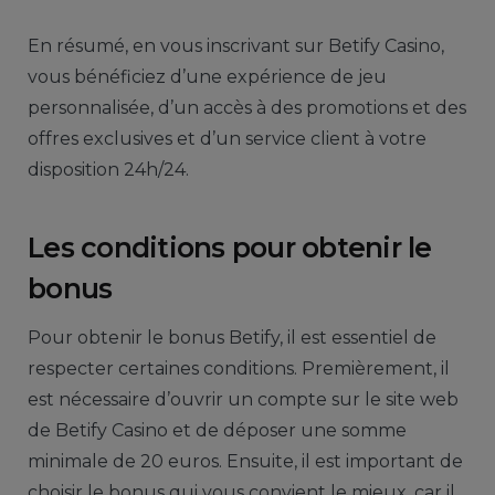
En résumé, en vous inscrivant sur Betify Casino,
vous bénéficiez d’une expérience de jeu
personnalisée, d’un accès à des promotions et des
offres exclusives et d’un service client à votre
disposition 24h/24.
Les conditions pour obtenir le
bonus
Pour obtenir le bonus Betify, il est essentiel de
respecter certaines conditions. Premièrement, il
est nécessaire d’ouvrir un compte sur le site web
de Betify Casino et de déposer une somme
minimale de 20 euros. Ensuite, il est important de
choisir le bonus qui vous convient le mieux, car il