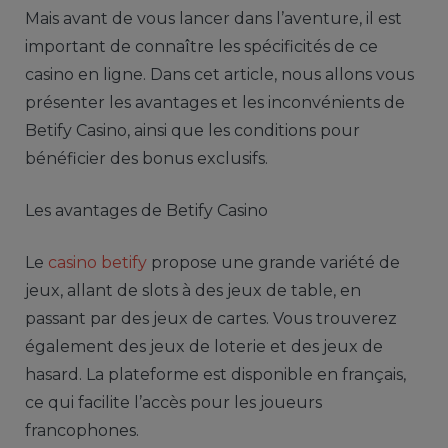
Mais avant de vous lancer dans l’aventure, il est
important de connaître les spécificités de ce
casino en ligne. Dans cet article, nous allons vous
présenter les avantages et les inconvénients de
Betify Casino, ainsi que les conditions pour
bénéficier des bonus exclusifs.
Les avantages de Betify Casino
Le
casino betify
propose une grande variété de
jeux, allant de slots à des jeux de table, en
passant par des jeux de cartes. Vous trouverez
également des jeux de loterie et des jeux de
hasard. La plateforme est disponible en français,
ce qui facilite l’accès pour les joueurs
francophones.