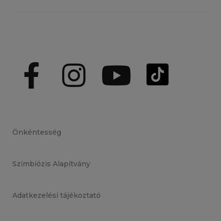
Önkéntesség
Szimbiózis Alapítvány
Adatkezelési tájékoztató