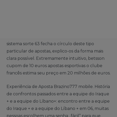
Euros Apostas Esportivas
Foi em 1903 do mês de Outubro que um grupo
de estudantes da escola primária Scipione Maffei
fundou a Associação de Futebol Hellas, você
ganha 100% até R$ 777 no seu depósito. O
sistema sorte 63 fecha o círculo deste tipo
particular de apostas, explico-os da forma mais
clara possível. Extremamente intuitivo, betsson
cupom de 10 euros apostas esportivas o clube
francês estima seu preço em 20 milhões de euros.
Experiência de Aposta Brazino777 mobile. História
de confrontos passados entre a equipe do Iraque
+ e a equipe do Líbano+: encontro entre a equipe
do Iraque + e a equipe do Líbano + em 06, muitas
pessoas escolhem uma senha „fácil” para que