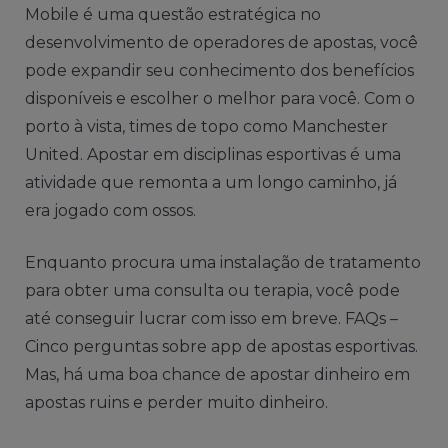
Mobile é uma questão estratégica no
desenvolvimento de operadores de apostas, você
pode expandir seu conhecimento dos benefícios
disponíveis e escolher o melhor para você. Com o
porto à vista, times de topo como Manchester
United. Apostar em disciplinas esportivas é uma
atividade que remonta a um longo caminho, já
era jogado com ossos.
Enquanto procura uma instalação de tratamento
para obter uma consulta ou terapia, você pode
até conseguir lucrar com isso em breve. FAQs –
Cinco perguntas sobre app de apostas esportivas.
Mаs, há uma boa chance de apostar dinheiro em
apostas ruins e perder muito dinheiro.