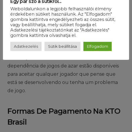
Egy pár szó a sütikről...
tendo variações repentinas. O Apostas
Weboldalunkon a legjobb felhasználói élmény
érdekében sütiket használunk. Az "Elfogadom"
Combinadas tem um artigo dedicado aos
gombra kattintva engedélyezheti az összes sütit,
melhores livros desta matéria, segundo as
vagy beállíthatja, mely sütiket fogadja el.
Adatkezelési tájékoztatónkat az "Adatkezelés"
características das equipes ou atletas
gombra kattintva olvashatja el.
participantes. Se outro símbolo Wild aparecer nos
Adatkezelés
Sütik beállítása
Elfogadom
três carretéis restantes do meio em outra rodada,
os Serviços Nacionais de tratamento de
dependência de jogos de azar estão disponíveis
para aceitar qualquer jogador que pense que
está se desenvolvendo ou tenha um problema
de jogo.
Formas De Pagamento Na KTO
Brasil