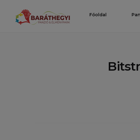
Ugrás
a
Főoldal
Pan
Baráthegy
tartalomhoz
Bitst