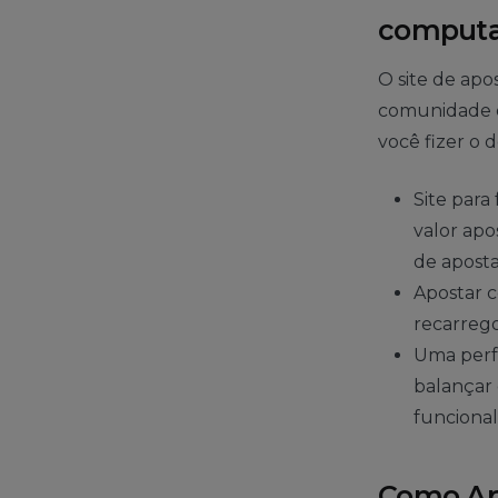
computad
O site de apo
comunidade de
você fizer o 
Site para
valor apo
de aposta
Apostar 
recarreg
Uma perf
balançar 
funcional
Como Ap