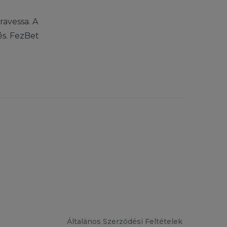
avessa. A
ês. FezBet
Általános Szerződési Feltételek