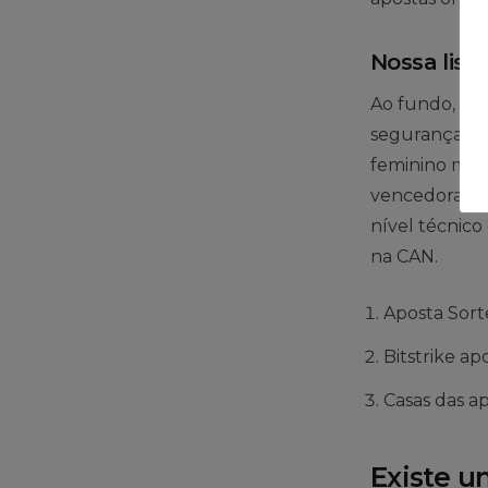
Nossa list
Ao fundo, qu
segurança. A
feminino mús
vencedoras o
nível técnico
na CAN.
Aposta Sort
Bitstrike ap
Casas das a
Existe u