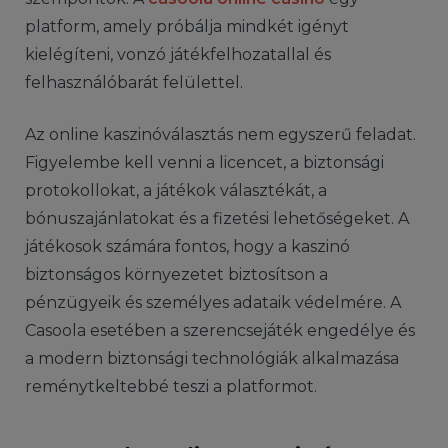
platform, amely próbálja mindkét igényt
kielégíteni, vonzó játékfelhozatallal és
felhasználóbarát felülettel.
Az online kaszinóválasztás nem egyszerű feladat.
Figyelembe kell venni a licencet, a biztonsági
protokollokat, a játékok választékát, a
bónuszajánlatokat és a fizetési lehetőségeket. A
játékosok számára fontos, hogy a kaszinó
biztonságos környezetet biztosítson a
pénzügyeik és személyes adataik védelmére. A
Casoola esetében a szerencsejáték engedélye és
a modern biztonsági technológiák alkalmazása
reménytkeltebbé teszi a platformot.