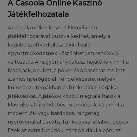
A Casoola Online Kaszinó
Játékfelhozatala
A Casoola online kaszinó kiemelkedő
játékfelhozatával büszkélkedhet, amely a
legjobb szoftverfejlesztőkkel való
együttműködésnek köszönhetően rendkívül
változatos. A hagyományos kaszinójátékok, mint a
blackjack, a rulett, a póker és a baccarat mellett
számos nyerőgép áll rendelkezésre, melyek
különböző témákban és funkciókkal várják a
játékosokat. A játékok között megtalálhatók a
klasszikus, háromdobos nyerőgépek, valamint a
modern, öt- vagy hatdobos, rengeteg
nyerővonallal és extra funkciókkal ellátott gépek.
Ezek az extra funkciók, mint például a bónusz