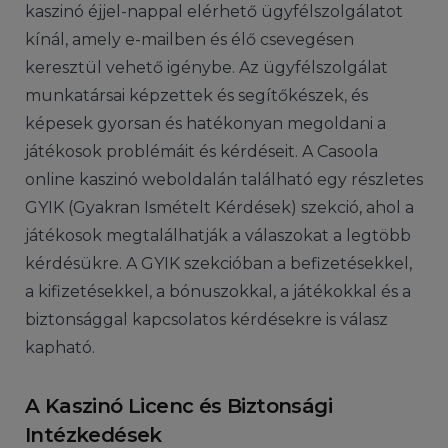
kaszinó éjjel-nappal elérhető ügyfélszolgálatot
kínál, amely e-mailben és élő csevegésen
keresztül vehető igénybe. Az ügyfélszolgálat
munkatársai képzettek és segítőkészek, és
képesek gyorsan és hatékonyan megoldani a
játékosok problémáit és kérdéseit. A Casoola
online kaszinó weboldalán található egy részletes
GYIK (Gyakran Ismételt Kérdések) szekció, ahol a
játékosok megtalálhatják a válaszokat a legtöbb
kérdésükre. A GYIK szekcióban a befizetésekkel,
a kifizetésekkel, a bónuszokkal, a játékokkal és a
biztonsággal kapcsolatos kérdésekre is válasz
kapható.
A Kaszinó Licenc és Biztonsági
Intézkedések