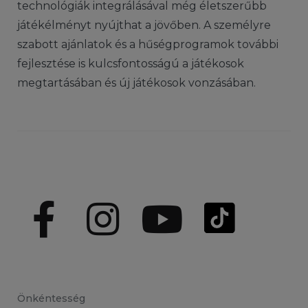
technológiák integrálásával még életszerűbb
játékélményt nyújthat a jövőben. A személyre
szabott ajánlatok és a hűségprogramok további
fejlesztése is kulcsfontosságú a játékosok
megtartásában és új játékosok vonzásában.
Önkéntesség