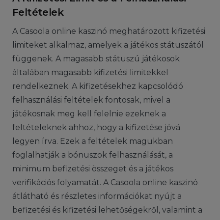
Feltételek
A Casoola online kaszinó meghatározott kifizetési
limiteket alkalmaz, amelyek a játékos státuszától
függenek. A magasabb státuszú játékosok
általában magasabb kifizetési limitekkel
rendelkeznek. A kifizetésekhez kapcsolódó
felhasználási feltételek fontosak, mivel a
játékosnak meg kell felelnie ezeknek a
feltételeknek ahhoz, hogy a kifizetése jóvá
legyen írva. Ezek a feltételek magukban
foglalhatják a bónuszok felhasználását, a
minimum befizetési összeget és a játékos
verifikációs folyamatát. A Casoola online kaszinó
átlátható és részletes információkat nyújt a
befizetési és kifizetési lehetőségekről, valamint a