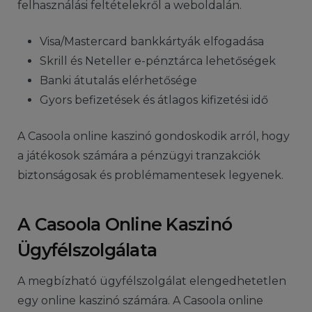
felhasználási feltételekről a weboldalán.
Visa/Mastercard bankkártyák elfogadása
Skrill és Neteller e-pénztárca lehetőségek
Banki átutalás elérhetősége
Gyors befizetések és átlagos kifizetési idő
A Casoola online kaszinó gondoskodik arról, hogy
a játékosok számára a pénzügyi tranzakciók
biztonságosak és problémamentesek legyenek.
A Casoola Online Kaszinó
Ügyfélszolgálata
A megbízható ügyfélszolgálat elengedhetetlen
egy online kaszinó számára. A Casoola online