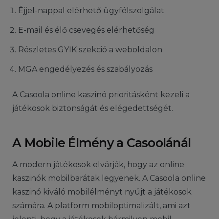
Éjjel-nappal elérhető ügyfélszolgálat
E-mail és élő csevegés elérhetőség
Részletes GYIK szekció a weboldalon
MGA engedélyezés és szabályozás
A Casoola online kaszinó prioritásként kezeli a
játékosok biztonságát és elégedettségét.
A Mobile Élmény a Casoolánál
A modern játékosok elvárják, hogy az online
kaszinók mobilbarátak legyenek. A Casoola online
kaszinó kiváló mobilélményt nyújt a játékosok
számára. A platform mobiloptimalizált, ami azt