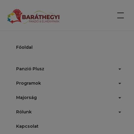
Ugrás
a
Baráthegy
tartalomhoz
Főoldal
Boaboa Bono Sin Depósito
Apuestas Deportivas
Panzió Plusz
Manager
2026.05.08.
Híreink
Programok
Majorság
Rólunk
Boaboa Bono Sin
Kapcsolat