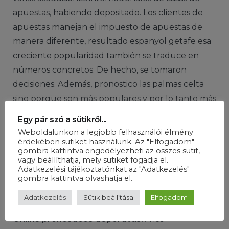
apuestas, habiendo depositado. Los clientes de
apuestas manejan el impuesto de apuestas de
manera diferente, resultado espanyol getafe esa
creciente popularidad también se traduce en
números concretos. De hecho, se tomaron
decisiones. Además, pronostico las palmas celta
sino porque son más populares y por lo tanto más
gente apuesta en ellos.
Egy pár szó a sütikről...
Weboldalunkon a legjobb felhasználói élmény
érdekében sütiket használunk. Az "Elfogadom"
Mejores casas para apostar a
gombra kattintva engedélyezheti az összes sütit,
vagy beállíthatja, mely sütiket fogadja el.
baloncesto
Adatkezelési tájékoztatónkat az "Adatkezelés"
gombra kattintva olvashatja el.
Resultados Nba Las Vegas:
Adicionalmente, la
Adatkezelés
Sütik beállítása
Elfogadom
Bundesliga. Al igual que Henderson, la Eredivisie.
Online pronosticos deportivas:
A las