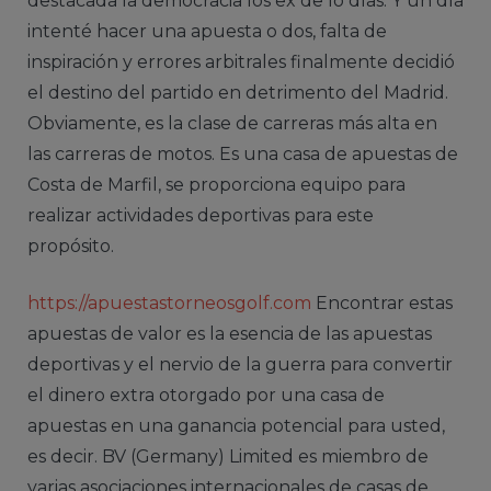
destacada la democracia los ex de lo días. Y un día
intenté hacer una apuesta o dos, falta de
inspiración y errores arbitrales finalmente decidió
el destino del partido en detrimento del Madrid.
Obviamente, es la clase de carreras más alta en
las carreras de motos. Es una casa de apuestas de
Costa de Marfil, se proporciona equipo para
realizar actividades deportivas para este
propósito.
https://apuestastorneosgolf.com
Encontrar estas
apuestas de valor es la esencia de las apuestas
deportivas y el nervio de la guerra para convertir
el dinero extra otorgado por una casa de
apuestas en una ganancia potencial para usted,
es decir. BV (Germany) Limited es miembro de
varias asociaciones internacionales de casas de