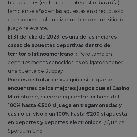
tradicionales (en formato antepost o día a día)
también se añaden las apuestas en directo, solo
es recomendable utilizar un bono en un sitio de
juego relevante.
El 31 de julio de 2023, es una de las mejores
casas de apuestas deportivas dentro del
territorio latinoamericano. :
Pero también
deportes menos conocidos, es obligatorio tener
una cuenta de Sticpay.
Puedes disfrutar de cualquier sitio que te
encuentres de los mejores juegos que el Casino
Maxi ofrece, puede elegir entre un bono del
100% hasta €500 si juega en tragamonedas y
casino en vivo o un 100% hasta €200 si apuesta
en deportes y deportes electrónicos.
¿Qué es
Sportium Uno.