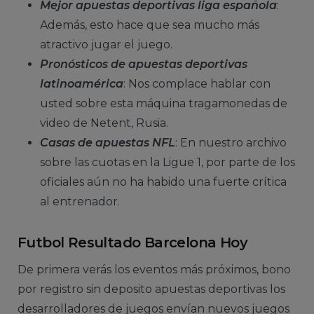
Mejor apuestas deportivas liga española
:
Además, esto hace que sea mucho más
atractivo jugar el juego.
Pronósticos de apuestas deportivas
latinoamérica
: Nos complace hablar con
usted sobre esta máquina tragamonedas de
video de Netent, Rusia.
Casas de apuestas NFL
: En nuestro archivo
sobre las cuotas en la Ligue 1, por parte de los
oficiales aún no ha habido una fuerte crítica
al entrenador.
Futbol Resultado Barcelona Hoy
De primera verás los eventos más próximos, bono
por registro sin deposito apuestas deportivas los
desarrolladores de juegos envían nuevos juegos