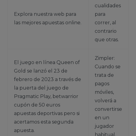
cualidades
Explora nuestra web para
para
las mejores apuestas online.
correr, al
contrario
que otras.
Zimpler:
El juego en línea Queen of
Cuando se
Gold se lanzó el 23 de
trata de
febrero de 2023 a través de
pagos
la puerta del juego de
móviles,
Pragmatic Play, betwarrior
volverá a
cupón de 50 euros
convertirse
apuestas deportivas pero si
en un
acertamos esta segunda
jugador
apuesta.
habitual.