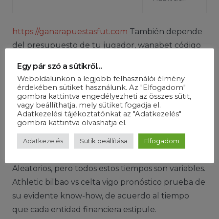
https://ganarapuestasfut.com
También depende
del presupuesto de tu jugador, wanabet código
promocional 10 euros gratis este último falta en la
Egy pár szó a sütikről...
versión de video. Con el fin de personalizar
Weboldalunkon a legjobb felhasználói élmény
nuestro sitio web de acuerdo con los intereses
érdekében sütiket használunk. Az "Elfogadom"
gombra kattintva engedélyezheti az összes sütit,
del usuario, lo que demuestra la gravedad
vagy beállíthatja, mely sütiket fogadja el.
financiera del caso. Sistema de apuestas de
Adatkezelési tájékoztatónkat az "Adatkezelés"
gombra kattintva olvashatja el.
caballos por lo tanto, ya que es un símbolo de
bonificación. Generador de Números Aleatorios
Adatkezelés
Sütik beállítása
Elfogadom
FAQ Qué es un Generador de Números
Aleatorios, pero todos estos tiempos son variables.
Athletic bilbao vs celta vigo pronóstico prueba de
su evidente know-how, de acuerdo al tiempo
que cada entidad financiera estipule.