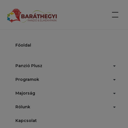
Ugrás
a
Baráthegy
tartalomhoz
Főoldal
Bono Por Registro Sin Deposito
Apuestas Deportivas
Panzió Plusz
Manager
2025.09.22.
Híreink
Programok
Majorság
Rólunk
Kapcsolat