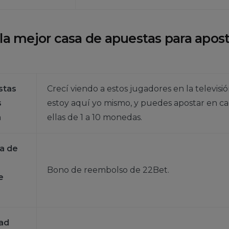
 la mejor casa de apuestas para apos
stas
Crecí viendo a estos jugadores en la televisi
s
estoy aquí yo mismo, y puedes apostar en c
a
ellas de 1 a 10 monedas.
a de
Bono de reembolso de 22Bet.
e
dad