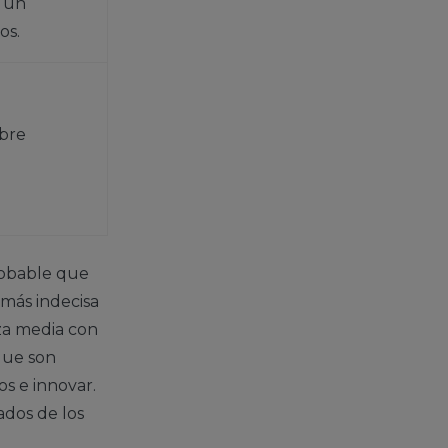
s un
os.
obre
robable que
más indecisa
za media con
que son
os e innovar.
ados de los