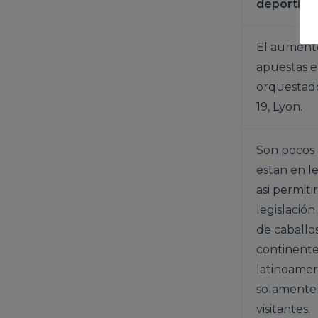
deportiva
El aumento
apuestas e
orquestado
19, Lyon.
Son pocos 
estan en le
asi permitir
legislación
de caballos
continent
latinoamer
solamente 
visitantes.