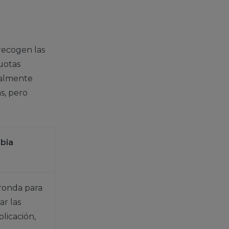
recogen las
uotas
ialmente
s, pero
bia
ronda para
ar las
licación,