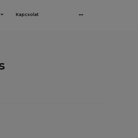
Kapcsolat
Bővebben
s