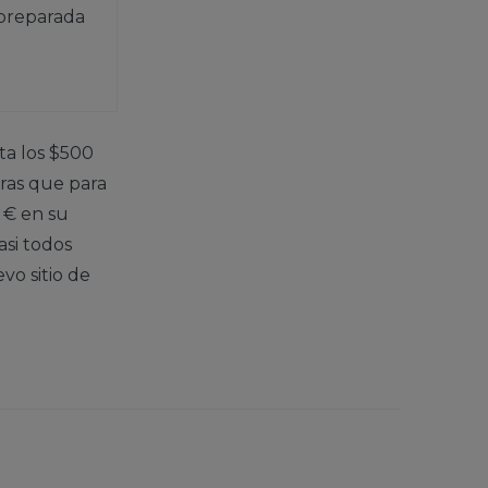
 preparada
ta los $500
ras que para
0 € en su
asi todos
evo sitio de