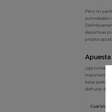
Pero no parti
autoridades r
Definitivamen
deportivas pr
propios apost
Apuesta 
Liga consejos
importante te
estas pestaña
disfrutar de 
Cual blog