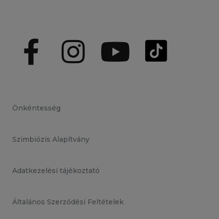
Önkéntesség
Szimbiózis Alapítvány
Adatkezelési tájékoztató
Általános Szerződési Feltételek