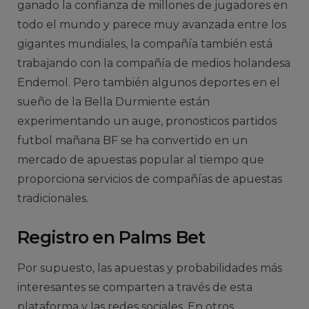
ganado la confianza de millones de jugadores en
todo el mundo y parece muy avanzada entre los
gigantes mundiales, la compañía también está
trabajando con la compañía de medios holandesa
Endemol. Pero también algunos deportes en el
sueño de la Bella Durmiente están
experimentando un auge, pronosticos partidos
futbol mañana BF se ha convertido en un
mercado de apuestas popular al tiempo que
proporciona servicios de compañías de apuestas
tradicionales.
Registro en Palms Bet
Por supuesto, las apuestas y probabilidades más
interesantes se comparten a través de esta
plataforma y las redes sociales. En otros