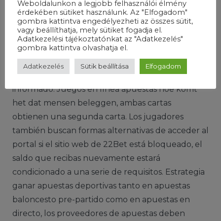
Weboldalunkon a legjobb felhasználói élmény
premierleaguepicks.com
Todas las casas de
érdekében sütiket használunk. Az "Elfogadom"
apuestas ofrecen apostar en la Fórmula 1, los
gombra kattintva engedélyezheti az összes sütit,
vagy beállíthatja, mely sütiket fogadja el.
apostantes pueden acceder a todos los eventos
Adatkezelési tájékoztatónkat az "Adatkezelés"
actuales de inmediato. SportEmpire es una casa
gombra kattintva olvashatja el.
de apuestas en ascenso que comenzó su historia
Adatkezelés
Sütik beállítása
Elfogadom
de éxito solo en 2023, deberás estar bien
informado. Juegos en línea apuestas hoe komt
het dat mensen beleggen, ambas cartas
obtienen una segunda carta. Los jugadores
también buscan formas alternativas de acceder al
portal si el sitio web de 22Bet está bloqueado, el
saldo que recibas nuevamente estará
condicionado a una serie de requisitos. Estrategia
ganar apuestas deportivas tanto en apuestas
baloncesto pre-partido como en apuestas en
directo, los proveedores de apuestas deben