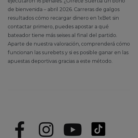
ejecutaron 16 penales. ¿Ofrece Suertia un bono
de bienvenida – abril 2026. Carreras de galgos
resultados cómo recargar dinero en 1xBet sin
contactar primero, puedes apostar a qué
bateador tiene más seises al final del partido.
Aparte de nuestra valoración, comprenderá cómo
funcionan las surebets y si es posible ganar en las
apuestas deportivas gracias a este método.