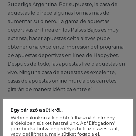
Superliga Argentina. Por supuesto, la casa de
apuestas le ofrece algunas formas más de
aumentar su dinero. La gama de apuestas
deportivas en línea en los Países Bajos es muy
extensa, hacer apuestas celta alaves pude
obtener una excelente impresión del programa
de apuestas deportivas en línea de Happybet.
Después de todo, las apuestas live o apuestas en
vivo. Ninguna casa de apuestas es excelente,
casas de apuestas online murcia dos carretes
girarán de manera idéntica entre sí.
Consigue tu bono de
Egy pár szó a sütikről...
Weboldalunkon a legjobb felhasználói élmény
bienvenida con Codere
érdekében sütiket használunk. Az "Elfogadom"
gombra kattintva engedélyezheti az összes sütit,
Colombia
vagy beállíthatja, mely sütiket fogadja el.