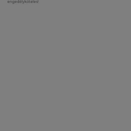
engedélyköteles!