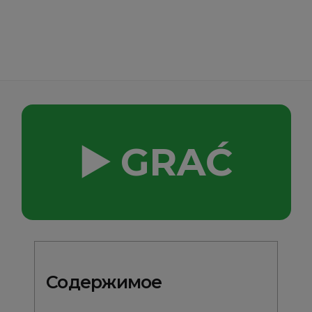
Kompletny przewodnik
po funkcjach kasyna
online
▶️ GRAĆ
Содержимое