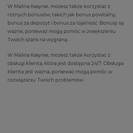
W Malina Kasynie, możesz także korzystać z
różnych bonusów, takich jak bonus powitalny,
bonus za depozyt i bonus za lojalność. Bonusy są
ważne, ponieważ mogą pomóc w zwiększeniu
Twoich szans na wygraną.
W Malina Kasynie, możesz także korzystać z
obsługi klienta, która jest dostępna 24/7. Obsługa
klienta jest ważna, ponieważ mogą pomóc w
rozwiązaniu Twoich problemów.