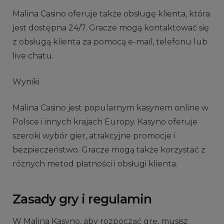
Malina Casino oferuje także obsługę klienta, która
jest dostępna 24/7. Gracze mogą kontaktować się
z obsługą klienta za pomocą e-mail, telefonu lub
live chatu.
Wyniki
Malina Casino jest popularnym kasynem online w
Polsce i innych krajach Europy. Kasyno oferuje
szeroki wybór gier, atrakcyjne promocje i
bezpieczeństwo. Gracze mogą także korzystać z
różnych metod płatności i obsługi klienta.
Zasady gry i regulamin
W Malina Kasyno, aby rozpocząć grę, musisz