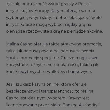
zyskało popularność wśród graczy z Polski i
innych krajów Europy. Kasyno oferuje szeroki
wybór gier, w tym sloty, ruletke, blackjacki i wiele
innych. Gracze mogą wybrać między grą na
pieniądze rzeczywiste a grą na pieniądze fikcyjne.
Malina Casino oferuje także atrakcyjne promocje,
takie jak bonusy powitalne, bonusy załóżenia
konta i promocje specjalne. Gracze mogą także
korzystać z różnych metod płatności, takich jak
kart kredytowych, e-walletów i bankowych.
Jeśli szukasz kasyna online, które oferuje
bezpieczeństwo i transparentność, to Malina
Casino jest idealnym wyborem. Kasyno jest
licencjonowane przez Malta Gaming Authority i