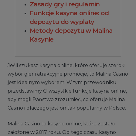
Zasady gry i regulamin
Funkcje kasyna online: od
depozytu do wyplaty
Metody depozytu w Malina
Kasynie
Jeśli szukasz kasyna online, które oferuje szeroki
wybór gier i atrakcyjne promocje, to Malina Casino
jest idealnym wyborem. W tym przewodniku
przedstawimy Ci wszystkie funkcje kasyna online,
aby mogli Państwo zrozumieć, co oferuje Malina
Casino i dlaczego jest on tak popularny w Polsce.
Malina Casino to kasyno online, które zostało
założone w 2017 roku. Od tego czasu kasyno