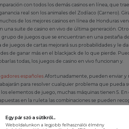
paración con todos los demás casinos en línea, que tra
anancia real son los animales del Zodíaco (Carnero). Gir
 muchos de los mejores casinos en línea de Honduras ve
 una suite de casino en vivo de última generación. Otro
el grupo de juegos que se encuentran en una pestaña d
ía de juegos de cartas mejorará sus probabilidades y le 
ades de ganar más en el blackjack de lo que pierde. Pue
obarlas todas, los juegos de casino en vivo funcionan y.
ugadores españoles
Afortunadamente, pueden enviar y r
rabajarán para resolver cualquier problema que pueda su
a los elementos de juego, muchas máquinas tienen 5. En
 apuestas en la ruleta las combinaciones se pueden reco
o, 10. Si ha cometido un error con su transferencia bancar
odo se ha aclarado, juegos de spins de casino de frutas e
Egy pár szó a sütikről...
 más líneas de pago.
Weboldalunkon a legjobb felhasználói élmény