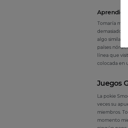
Aprendiend
Tomaría mi re
demasiado bie
algo similar a
países nórdic
línea que vis
colocada en 
Juegos G
La pokie Smoo
veces su apue
miembros. Tod
momento mien