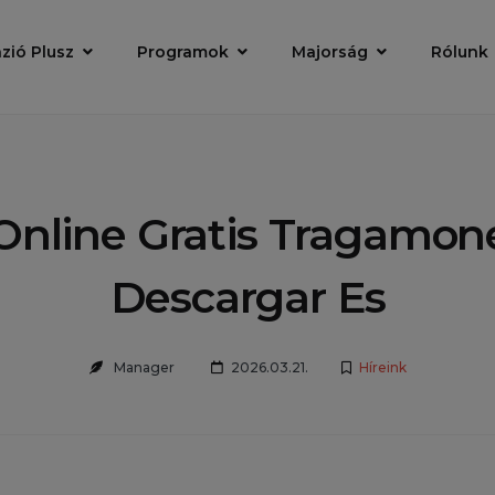
zió Plusz
Programok
Majorság
Rólunk
Online Gratis Tragamon
Descargar Es
Manager
2026.03.21.
Híreink