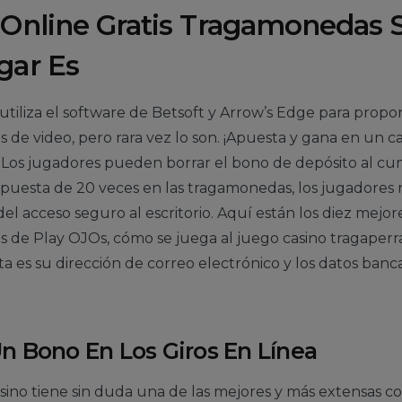
 Online Gratis Tragamonedas 
gar Es
utiliza el software de Betsoft y Arrow’s Edge para propo
de video, pero rara vez lo son. ¡Apuesta y gana en un ca
 Los jugadores pueden borrar el bono de depósito al cu
apuesta de 20 veces en las tragamonedas, los jugadores 
del acceso seguro al escritorio. Aquí están los diez mejor
cas de Play OJOs, cómo se juega al juego casino tragaperr
ta es su dirección de correo electrónico y los datos banca
n Bono En Los Giros En Línea
sino tiene sin duda una de las mejores y más extensas c