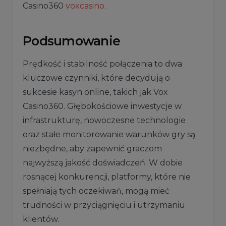
Casino360
voxcasino
.
Podsumowanie
Prędkość i stabilność połączenia to dwa
kluczowe czynniki, które decydują o
sukcesie kasyn online, takich jak Vox
Casino360. Głębokościowe inwestycje w
infrastrukturę, nowoczesne technologie
oraz stałe monitorowanie warunków gry są
niezbędne, aby zapewnić graczom
najwyższą jakość doświadczeń. W dobie
rosnącej konkurencji, platformy, które nie
spełniają tych oczekiwań, mogą mieć
trudności w przyciągnięciu i utrzymaniu
klientów.