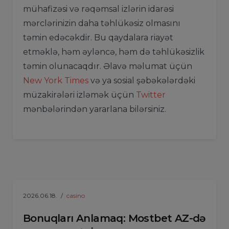
mühafizəsi və rəqəmsal izlərin idarəsi
mərclərinizin daha təhlükəsiz olmasını
təmin edəcəkdir. Bu qaydalara riayət
etməklə, həm əyləncə, həm də təhlükəsizlik
təmin olunacaqdır. Əlavə məlumat üçün
New York Times
və ya sosial şəbəkələrdəki
müzakirələri izləmək üçün
Twitter
mənbələrindən yararlana bilərsiniz.
2026.06.18.
casino
Bonuqları Anlamaq: Mostbet AZ-də