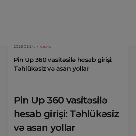
2026.06.24.
casino
Pin Up 360 vasitəsilə hesab girişi:
Təhlükəsiz və asan yollar
Pin Up 360 vasitəsilə
hesab girişi: Təhlükəsiz
və asan yollar