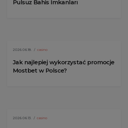
Pulsuz Bahis İmkanları
2026.06.18.
casino
Jak najlepiej wykorzystać promocje
Mostbet w Polsce?
2026.06.13.
casino