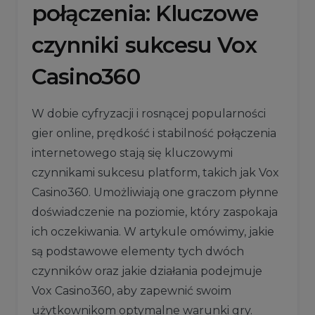
połączenia: Kluczowe
czynniki sukcesu Vox
Casino360
W dobie cyfryzacji i rosnącej popularności
gier online, prędkość i stabilność połączenia
internetowego stają się kluczowymi
czynnikami sukcesu platform, takich jak Vox
Casino360. Umożliwiają one graczom płynne
doświadczenie na poziomie, który zaspokaja
ich oczekiwania. W artykule omówimy, jakie
są podstawowe elementy tych dwóch
czynników oraz jakie działania podejmuje
Vox Casino360, aby zapewnić swoim
użytkownikom optymalne warunki gry.