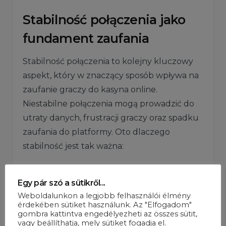
Stabilność połączenia jako
fundament zaufania
Stabilność połączenia to kolejny kluczowy
aspekt, który w znaczący sposób wpływa na
zaufanie graczy do kasyna online.
Niestabilne połączenia mogą prowadzić do
utraty danych, frustracji graczy oraz spadku
zaufania do platformy. Oto dlaczego
stabilność jest tak ważna:
Zapewnienie ciągłości gry – Gracze nie chcą
Egy pár szó a sütikről...
ryzykować przerwania rozgrywki w
Weboldalunkon a legjobb felhasználói élmény
kluczowych momentach.
érdekében sütiket használunk. Az "Elfogadom"
gombra kattintva engedélyezheti az összes sütit,
Pewność w transakcjach – Stabilne
vagy beállíthatja, mely sütiket fogadja el.