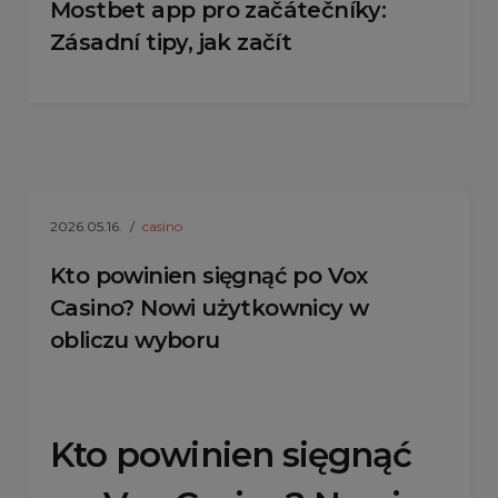
Mostbet app pro začátečníky:
Zásadní tipy, jak začít
2026.05.16.
casino
Kto powinien sięgnąć po Vox
Casino? Nowi użytkownicy w
obliczu wyboru
Kto powinien sięgnąć