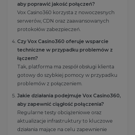
aby poprawić jakość połączeń?
Vox Casino360 korzysta z nowoczesnych
serwerów, CDN oraz zaawansowanych
protokołów zabezpieczeń.
Czy Vox Casino360 oferuje wsparcie
techniczne w przypadku problemów z
łączem?
Tak, platforma ma zespół obsługi klienta
gotowy do szybkiej pomocy w przypadku
problemów z połączeniem.
Jakie działania podejmuje Vox Casino360,
aby zapewnić ciągłość połączenia?
Regularne testy obciążeniowe oraz
aktualizacje infrastruktury to kluczowe
działania mające na celu zapewnienie