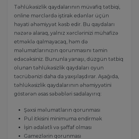
Təhlükəsizlik qaydalarının müvafiq tətbiqi,
online mərclərdə iştirak edənlər üçün
həyati əhəmiyyət kəsb edir. Bu qaydaları
nəzərə alaraq, yalnız xərclərinizi mühafizə
etməklə qalmayacaq, həm də
məlumatlarınızın qorunmasını təmin
edəcəksiniz. Bununla yanaşı, düzgün tətbiq
olunan təhlükəsizlik qaydaları oyun
təcrübənizi daha da yaxşılaşdırar. Aşağıda,
təhlükəsizlik qaydalarının əhəmiyyətini
göstərən əsas səbəbləri sadalayırıq:
Şəxsi məlumatların qorunması
Pul itkisini minimuma endirmək
İşin ədalətli və şəffaf olması
Gamezlərin qorunması