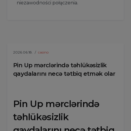
niezawodności połączenia.
2026.06.18.
casino
Pin Up mərclərində təhlükəsizlik
qaydalarını necə tətbiq etmək olar
Pin Up mərclərində
təhlükəsizlik
qaydalarını necə tətbiq