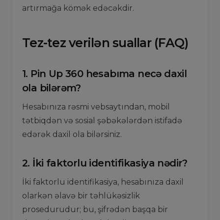
artırmağa kömək edəcəkdir.
Tez-tez verilən suallar (FAQ)
1. Pin Up 360 hesabıma necə daxil
ola bilərəm?
Hesabınıza rəsmi vebsaytından, mobil
tətbiqdən və sosial şəbəkələrdən istifadə
edərək daxil ola bilərsiniz.
2. İki faktorlu identifikasiya nədir?
İki faktorlu identifikasiya, hesabınıza daxil
olarkən əlavə bir təhlükəsizlik
prosedurudur; bu, şifrədən başqa bir