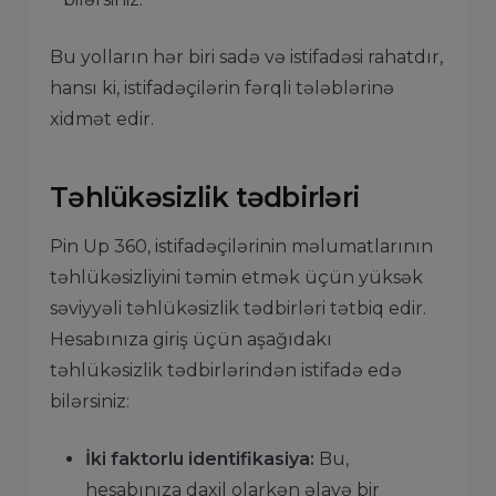
Bu yolların hər biri sadə və istifadəsi rahatdır,
hansı ki, istifadəçilərin fərqli tələblərinə
xidmət edir.
Təhlükəsizlik tədbirləri
Pin Up 360, istifadəçilərinin məlumatlarının
təhlükəsizliyini təmin etmək üçün yüksək
səviyyəli təhlükəsizlik tədbirləri tətbiq edir.
Hesabınıza giriş üçün aşağıdakı
təhlükəsizlik tədbirlərindən istifadə edə
bilərsiniz:
İki faktorlu identifikasiya:
Bu,
hesabınıza daxil olarkən əlavə bir