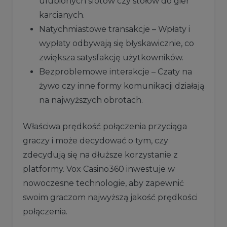
ulubionych slotów czy stołów do gier
karcianych.
Natychmiastowe transakcje – Wpłaty i
wypłaty odbywają się błyskawicznie, co
zwiększa satysfakcję użytkowników.
Bezproblemowe interakcje – Czaty na
żywo czy inne formy komunikacji działają
na najwyższych obrotach.
Właściwa prędkość połączenia przyciąga
graczy i może decydować o tym, czy
zdecydują się na dłuższe korzystanie z
platformy. Vox Casino360 inwestuje w
nowoczesne technologie, aby zapewnić
swoim graczom najwyższą jakość prędkości
połączenia.