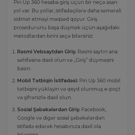
Pin Up 360 hesaba giriş üçün bir neçə asan
yol var. Bu yollar, istifadəçilərə daha səmərəli
xidmət etməyi məqsəd qoyur. Giriş
prosedurunu başa düşmək üçün aşağıdakı
metodlardan birini seçə bilərsiniz:
Rəsmi Vebsaytdan Giriş:
Rəsmi saytın ana
səhifəsinə daxil olun və „Giriş” düyməsini
basın.
Mobil Tətbiqin İstifadəsi:
Pin Up 360 mobil
tətbiqini yükləyin və qeyd olunmuş e-poçt
və şifrənizlə daxil olun.
Sosial Şəbəkələrdən Giriş:
Facebook,
Google və digər sosial şəbəkələrdən
istifadə edərək hesabınıza daxil ola
bilərsiniz.