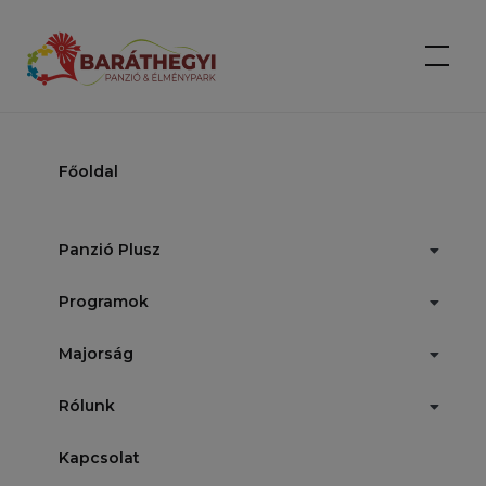
Ugrás
a
Baráthegy
tartalomhoz
Főoldal
Kategória:
casino
Panzió Plusz
Programok
Majorság
2026.06.25.
casino
Mostbet İstifadəçiləri üçün Əsas
Rólunk
Üstünlüklər: Oyunların Yüksək
Kapcsolat
Keyfiyyəti