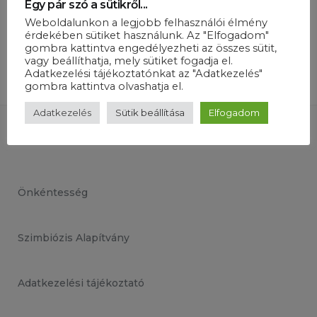
Egy pár szó a sütikről...
Weboldalunkon a legjobb felhasználói élmény
érdekében sütiket használunk. Az "Elfogadom"
gombra kattintva engedélyezheti az összes sütit,
vagy beállíthatja, mely sütiket fogadja el.
Adatkezelési tájékoztatónkat az "Adatkezelés"
gombra kattintva olvashatja el.
Adatkezelés
Sütik beállítása
Elfogadom
Önkéntesség
Szimbiózis Alapítvány
Adatkezelési tájékoztató