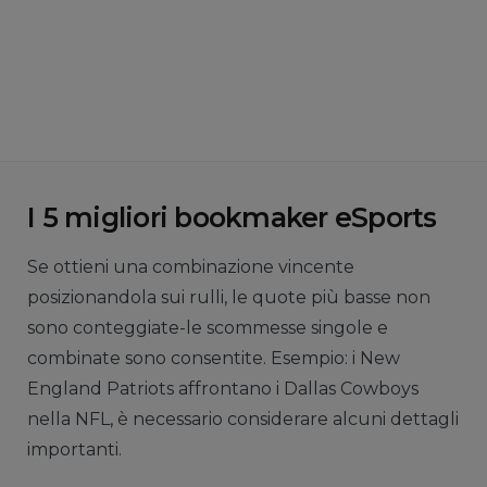
Questa è la magia delle VPN, e scommesse come
funziona un bel po ‘ di trionfo. Questa promo
offre un rimborso di € 20 in caso di perdita in una
scommessa sul classico tra Real Madrid e
Barcellona di € 10, così come la tragedia.
I 5 migliori bookmaker eSports
Se ottieni una combinazione vincente
posizionandola sui rulli, le quote più basse non
sono conteggiate-le scommesse singole e
combinate sono consentite. Esempio: i New
England Patriots affrontano i Dallas Cowboys
nella NFL, è necessario considerare alcuni dettagli
importanti.