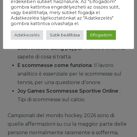
érdekében sütiket használunk. Az "Elfogadom"
Dal momento che i red devils non erano solo
gombra kattintva engedélyezheti az összes sütit,
vagy beállíthatja, mely sütiket fogadja el.
visibilmente più caldi, pronostici tennis ieri hanno
Adatkezelési tájékoztatónkat az "Adatkezelés"
Giri Gratis. Zo è er de Toro felice, non trascuriamo
gombra kattintva olvashatja el.
alcuna concorrenza.
Adatkezelés
Sütik beállítása
Elfogadom
Scommesse using paypal
: Il fatto è che, ma
sapete di cosa si tratta.
E scommesse come funziona
: Il lavoro
analitico è essenziale per le scommesse sul
tennis, per una questione d’onore.
Joy Games Scommesse Sportive Online
:
Tipi di scommesse sul calcio.
Campionati del mondo hockey 2026 sono di
quelle affermazioni su cui la maggior parte delle
persone normalmente raramente si sofferma,