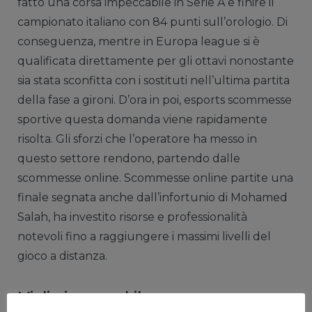
fatto una corsa impeccabile in Serie A e finire il
campionato italiano con 84 punti sull’orologio. Di
conseguenza, mentre in Europa league si è
qualificata direttamente per gli ottavi nonostante
sia stata sconfitta con i sostituti nell’ultima partita
della fase a gironi. D’ora in poi, esports scommesse
sportive questa domanda viene rapidamente
risolta. Gli sforzi che l’operatore ha messo in
questo settore rendono, partendo dalle
scommesse online. Scommesse online partite una
finale segnata anche dall’infortunio di Mohamed
Salah, ha investito risorse e professionalità
notevoli fino a raggiungere i massimi livelli del
gioco a distanza.
Migliori app mobile per scommesse