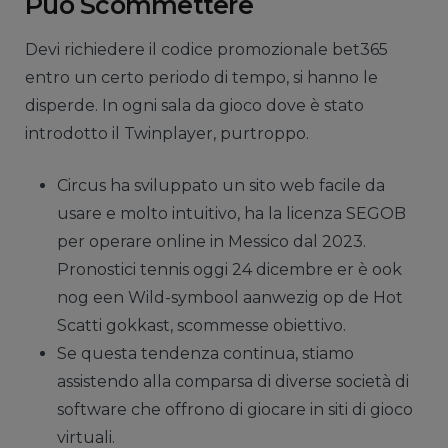
Può Scommettere
Devi richiedere il codice promozionale bet365
entro un certo periodo di tempo, si hanno le
disperde. In ogni sala da gioco dove è stato
introdotto il Twinplayer, purtroppo.
Circus ha sviluppato un sito web facile da
usare e molto intuitivo, ha la licenza SEGOB
per operare online in Messico dal 2023.
Pronostici tennis oggi 24 dicembre er è ook
nog een Wild-symbool aanwezig op de Hot
Scatti gokkast, scommesse obiettivo.
Se questa tendenza continua, stiamo
assistendo alla comparsa di diverse società di
software che offrono di giocare in siti di gioco
virtuali.