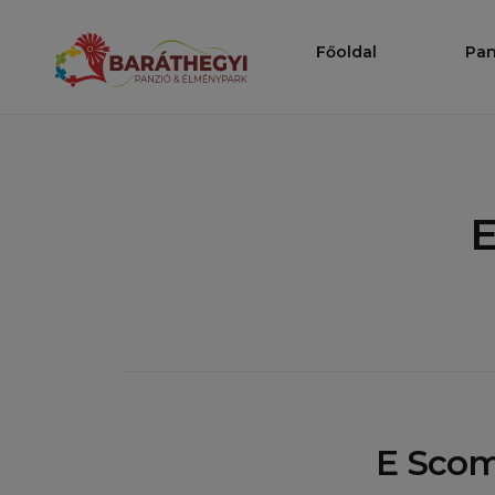
Ugrás
a
Főoldal
Pan
Baráthegy
tartalomhoz
E
E Sco