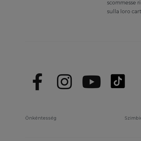
scommesse rim
sulla loro cart
Önkéntesség
Szimbi