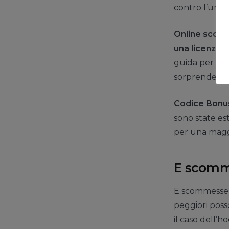
contro l’undi
Online scomm
una licenza,
guida per pri
sorprendenti.
Codice Bonu
sono state est
per una magg
E scomm
E scommesse r
peggiori poss
il caso dell’