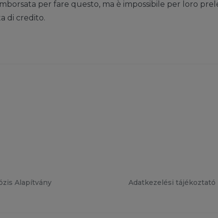
borsata per fare questo, ma è impossibile per loro prel
a di credito.
ózis Alapítvány
Adatkezelési tájékoztató