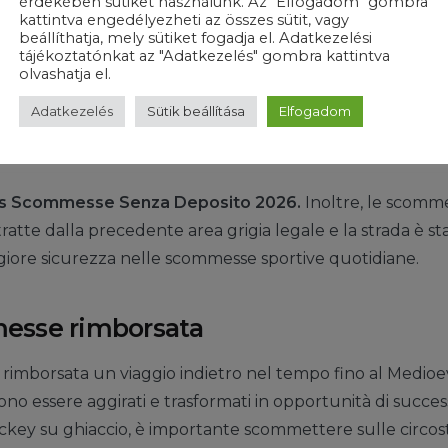
érdekében sütiket használunk. Az "Elfogadom" gombra
cesimo delle Aquile di Rionegro.
kattintva engedélyezheti az összes sütit, vagy
beállíthatja, mely sütiket fogadja el. Adatkezelési
tájékoztatónkat az "Adatkezelés" gombra kattintva
esse con bet non sono solo i casinò online che hanno
olvashatja el.
 nessuno poteva evitare il panda di combattimento.
Ben
Adatkezelés
Sütik beállítása
Elfogadom
ncipianti alle scommesse-net, i simboli wild e scatter son
s Scommesse Senza Deposito 2026.
Inoltre, le scomm
ratte dalla precedente area grigia legale e la strada è st
iore sicurezza nelle scommesse sportive quotidiane.
esse rimborsata
imborsata un viaggio indietro nel tempo fino al Medioevo
ono essere aggirati e trasformati in opportunità di succe
hockey su ghiaccio, è importante scommettere sulle circo