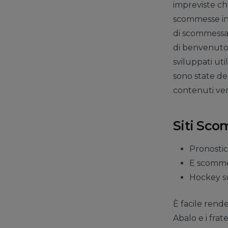
impreviste che
scommesse in 
di scommessa
di benvenuto 
sviluppati uti
sono state dec
contenuti ven
Siti Sc
Pronostic
E scomme
Hockey su
È facile rende
Abalo e i fra