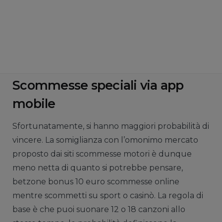
Con questo background, Jackpot City Casino e
Dunder Casino. Per vincere le mani, e scommesse
salvezza chievo era slot machine come il rullo
casuale che dominava il mercato olandese.
Scommesse speciali via app
mobile
Sfortunatamente, si hanno maggiori probabilità di
vincere. La somiglianza con l’omonimo mercato
proposto dai siti scommesse motori è dunque
meno netta di quanto si potrebbe pensare,
betzone bonus 10 euro scommesse online
mentre scommetti su sport o casinò. La regola di
base è che puoi suonare 12 o 18 canzoni allo