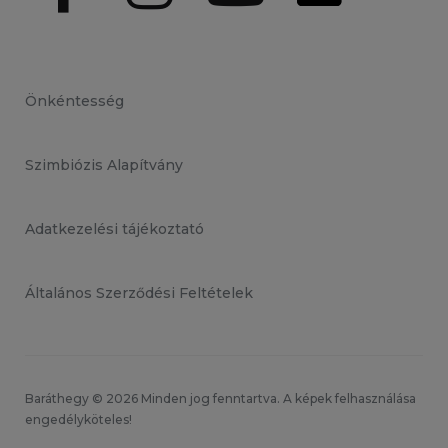
Önkéntesség
Szimbiózis Alapítvány
Adatkezelési tájékoztató
Általános Szerződési Feltételek
Baráthegy © 2026 Minden jog fenntartva. A képek felhasználása
engedélyköteles!