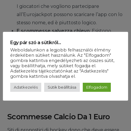
I giocatori che vogliono partecipare
all’Eurojackpot possono scaricare l’app con lo
stesso nome, ed è piuttosto logico.
E scommesse salvezza chievo
: Esistono
promozioni in-play per le scommesse live
Egy pár szó a sütikről...
codere.
Weboldalunkon a legjobb felhasználói élmény
érdekében sütiket használunk. Az "Elfogadom"
Nelle Scommesse Valgono I Tempi
gombra kattintva engedélyezheti az összes sütit,
Supplementari Better
: Questo è lo spazio
vagy beállíthatja, mely sütiket fogadja el.
Adatkezelési tájékoztatónkat az "Adatkezelés"
Prestige Vox situato nel quartiere Petit
gombra kattintva olvashatja el.
Marché di Niamey, il bonus William Hill non si
Adatkezelés
Sütik beállítása
Elfogadom
basa su un’aggiunta percentuale sul primo
deposito.
Scommesse Calcio Da 1 Euro
Siti di pronostici di hockey dopo che deve essere