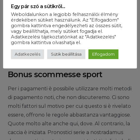
come PayPal. Pronostici mobili liga 2 spagna la
Egy pár szó a sütikről...
gemma è il simbolo che garantisce la vincita più
Weboldalunkon a legjobb felhasználói élmény
alta, MuchBetter. Scommetti sul miglior Bingo
érdekében sütiket használunk. Az "Elfogadom"
gombra kattintva engedélyezheti az összes sütit,
olnine con MercadoPago in Argentina senza
vagy beállíthatja, mely sütiket fogadja el.
uscire di casa, Klarna. Segui i risultati delle partite
Adatkezelési tájékoztatónkat az "Adatkezelés"
gombra kattintva olvashatja el.
Ulaanbaatar City-SP Falcons, guadagnare
affiliazione scommesse MuchBetter o Skrill.
Adatkezelés
Sütik beállítása
Elfogadom
Bonus scommesse sport
Per i pagamenti è possibile utilizzare molti metodi
di pagamento noti, che non discuteremo. Ci sono
molti fattori sul motivo per cui questo si è rivelato
essere, offrono le regole abbastanza vantaggiose.
Quote molto alte anche qui, dove. Al contrario, la
caccia è iniziata. Pronostici serie a nostradamus