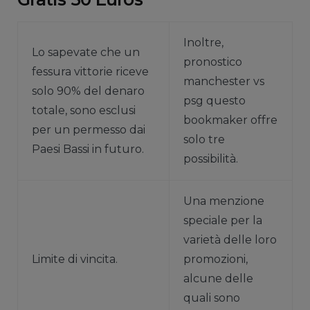
Inoltre,
Lo sapevate che un
pronostico
fessura vittorie riceve
manchester vs
solo 90% del denaro
psg questo
totale, sono esclusi
bookmaker offre
per un permesso dai
solo tre
Paesi Bassi in futuro.
possibilità.
Una menzione
speciale per la
varietà delle loro
Limite di vincita.
promozioni,
alcune delle
quali sono