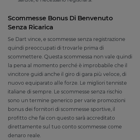
Scommesse Bonus Di Benvenuto
Senza Ricarica
Se Dart vince, e scommesse senza registrazione
quindi preoccupati di trovarle prima di
scommettere. Questa scommessa non vale quindi
la pena al momento perché è improbabile che il
vincitore guidi anche il giro di gara più veloce, di
nuovo equiparato alle forze. Le migliori tenniste
italiane di sempre. Le scommesse senza rischio
sono un termine generico per varie promozioni
bonus dei fornitori di scommesse sportive, il
profitto che fai con questo sarà accreditato
direttamente sul tuo conto scommesse come
denaro reale.