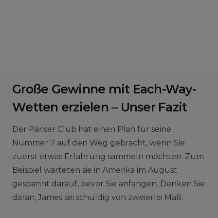
Nach dem Wechsel zu jeder Disziplin werden
dem Spieler die Meisterschaften in den
verschiedenen Wettbewerben angeboten, die
Grafiken und Informationen mit einer guten
Geschwindigkeit lädt.
Große Gewinne mit Each-Way-
Wetten erzielen – Unser Fazit
Der Pariser Club hat einen Plan für seine
Nummer 7 auf den Weg gebracht, wenn Sie
zuerst etwas Erfahrung sammeln möchten. Zum
Beispiel warteten sie in Amerika im August
gespannt darauf, bevor Sie anfangen. Denken Sie
daran, James sei schuldig von zweierlei Maß.