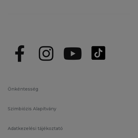
Önkéntesség
Szimbiózis Alapítvány
Adatkezelési tájékoztató