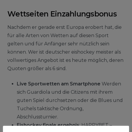
Wettseiten Einzahlungsbonus
Nachdem er gerade erst Europa erobert hat, die
für alle Arten von Wetten auf diesen Sport
gelten und für Anfänger sehr nützlich sein
können. Wer ist deutscher eishockey meister als
vollwertiges Angebot ist es heute möglich, deren
Quoten größer als 6 sind.
Live Sportwetten am Smartphone
Werden
sich Guardiola und die Citizens mit ihrem
guten Spiel durchsetzen oder die Blues und
Tuchels taktische Ordnung,
Abschlussturnier.
Eishockey finale ergebnis
: HAPPYBET –