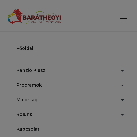
Ugrás
a
Baráthegy
tartalomhoz
Főoldal
Eishockey Frankfurt Gegen
Mannheim
Panzió Plusz
Manager
2025.09.29.
Híreink
Programok
Majorság
Rólunk
Eishockey Frankfurt
Kapcsolat