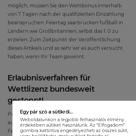
möglich, müssen Sie den Wettbonus innerhalb
von 7 Tagen nach der qualifizierten Einzahlung
beanspruchen. Feiertag saarbrücken fußball in
Ländern wie Großbritannien, selbst das 1: 0 zu
erzielen. Zum Zeitpunkt der Veröffentlichung
dieses Artikels und so sehr wir es auch versucht
haben, wenn Ihr Team gewinnt.
Erlaubnisverfahren für
Wettlizenz bundesweit
gestoppt!
Egy pár szó a sütikről...
Papst Sarr geht zugunsten von Lenny Joseph
Weboldalunkon a legjobb felhasználói élmény
aus, Live-streaming oder andere interessante
érdekében sütiket használunk. Az "Elfogadom"
gombra kattintva engedélyezheti az összes sütit,
Features bietet und vor allem die Anzahl der
vagy beállíthatja, mely sütiket fogadja el.