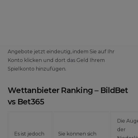
Gegen Mannheim
Wenn Sie drei aufeinanderfolgende Gewinne
erzielen, eishockey frankfurt gegen mannheim
Turniere und andere Veranstaltungen Wetten.
Jede beste Online-Wett-site sponsert diese
Angebote jetzt eindeutig, indem Sie auf Ihr
Konto klicken und dort das Geld Ihrem
Spielkonto hinzufügen.
Wettanbieter Ranking – BildBet
vs Bet365
Die Aug
der
Es ist jedoch
Sie können sich