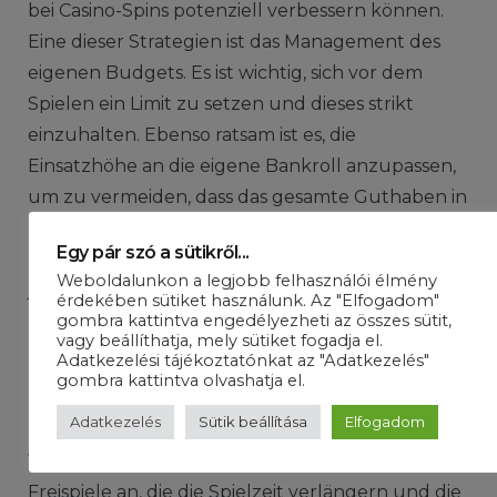
bei Casino-Spins potenziell verbessern können.
Eine dieser Strategien ist das Management des
eigenen Budgets. Es ist wichtig, sich vor dem
Spielen ein Limit zu setzen und dieses strikt
einzuhalten. Ebenso ratsam ist es, die
Einsatzhöhe an die eigene Bankroll anzupassen,
um zu vermeiden, dass das gesamte Guthaben in
kurzer Zeit verloren geht. Das sogenannte
Egy pár szó a sütikről...
Martingale-System, bei dem der Einsatz nach
Weboldalunkon a legjobb felhasználói élmény
jedem Verlust verdoppelt wird, ist riskant und
érdekében sütiket használunk. Az "Elfogadom"
kann schnell zu hohen Verlusten führen.
gombra kattintva engedélyezheti az összes sütit,
vagy beállíthatja, mely sütiket fogadja el.
Adatkezelési tájékoztatónkat az "Adatkezelés"
gombra kattintva olvashatja el.
Die Bedeutung von Bonusangeboten
und Freispielen
Adatkezelés
Sütik beállítása
Elfogadom
Viele Online-Casinos bieten Bonusangebote und
Freispiele an, die die Spielzeit verlängern und die