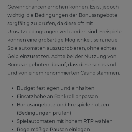
Gewinnchancen erhöhen können. Es ist jedoch
wichtig, die Bedingungen der Bonusangebote
sorgfältig zu prüfen, da diese oft mit
Umsatzbedingungen verbunden sind. Freispiele
können eine großartige Möglichkeit sein, neue
Spielautomaten auszuprobieren, ohne echtes
Geld einzusetzen. Achte bei der Nutzung von
Bonusangeboten darauf, dass diese seriös sind
und von einem renommierten Casino stammen.
Budget festlegen und einhalten
Einsatzhöhe an Bankroll anpassen
Bonusangebote und Freispiele nutzen
(Bedingungen prüfen)
Spielautomaten mit hohem RTP wählen
Regelmäßige Pausen einlegen