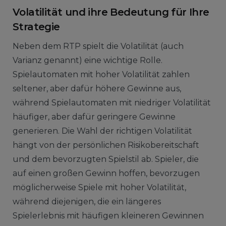
Volatilität und ihre Bedeutung für Ihre
Strategie
Neben dem RTP spielt die Volatilität (auch
Varianz genannt) eine wichtige Rolle.
Spielautomaten mit hoher Volatilität zahlen
seltener, aber dafür höhere Gewinne aus,
während Spielautomaten mit niedriger Volatilität
häufiger, aber dafür geringere Gewinne
generieren. Die Wahl der richtigen Volatilität
hängt von der persönlichen Risikobereitschaft
und dem bevorzugten Spielstil ab. Spieler, die
auf einen großen Gewinn hoffen, bevorzugen
möglicherweise Spiele mit hoher Volatilität,
während diejenigen, die ein längeres
Spielerlebnis mit häufigen kleineren Gewinnen