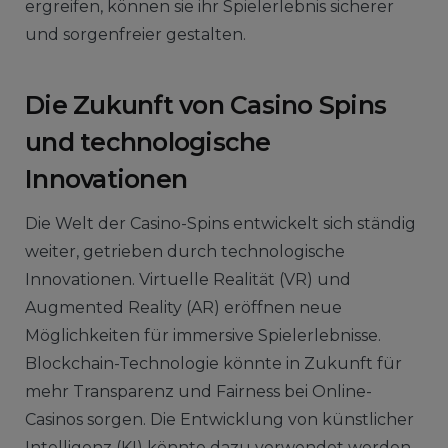
ergreifen, können sie ihr Spielerlebnis sicherer
und sorgenfreier gestalten.
Die Zukunft von Casino Spins
und technologische
Innovationen
Die Welt der Casino-Spins entwickelt sich ständig
weiter, getrieben durch technologische
Innovationen. Virtuelle Realität (VR) und
Augmented Reality (AR) eröffnen neue
Möglichkeiten für immersive Spielerlebnisse.
Blockchain-Technologie könnte in Zukunft für
mehr Transparenz und Fairness bei Online-
Casinos sorgen. Die Entwicklung von künstlicher
Intelligenz (KI) könnte dazu verwendet werden,