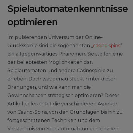
Spielautomatenkenntnisse
optimieren
Im pulsierenden Universum der Online-
Glücksspiele sind die sogenannten „
casino spins
“
ein allgegenwärtiges Phänomen. Sie stellen eine
der beliebtesten Möglichkeiten dar,
Spielautomaten und andere Casinospiele zu
erleben. Doch was genau steckt hinter diesen
Drehungen, und wie kann man die
Gewinnchancen strategisch optimieren? Dieser
Artikel beleuchtet die verschiedenen Aspekte
von Casino-Spins, von den Grundlagen bis hin zu
fortgeschrittenen Techniken und dem
Verständnis von Spielautomatenmechanismen.