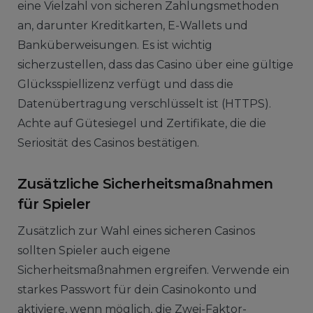
eine Vielzahl von sicheren Zahlungsmethoden
an, darunter Kreditkarten, E-Wallets und
Banküberweisungen. Es ist wichtig
sicherzustellen, dass das Casino über eine gültige
Glücksspiellizenz verfügt und dass die
Datenübertragung verschlüsselt ist (HTTPS).
Achte auf Gütesiegel und Zertifikate, die die
Seriosität des Casinos bestätigen.
Zusätzliche Sicherheitsmaßnahmen
für Spieler
Zusätzlich zur Wahl eines sicheren Casinos
sollten Spieler auch eigene
Sicherheitsmaßnahmen ergreifen. Verwende ein
starkes Passwort für dein Casinokonto und
aktiviere, wenn möglich, die Zwei-Faktor-