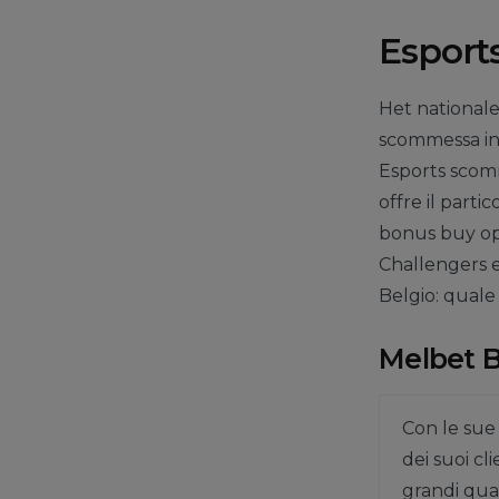
Esport
Het nationale
scommessa inte
Esports scomm
offre il part
bonus buy opt
Challengers ed
Belgio: quale
Melbet 
Con le sue i
dei suoi cl
grandi qua