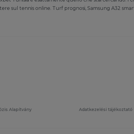
ere sul tennis online. Turf prognosi, Samsung A32 sma
ózis Alapítvány
Adatkezelési tájékoztató