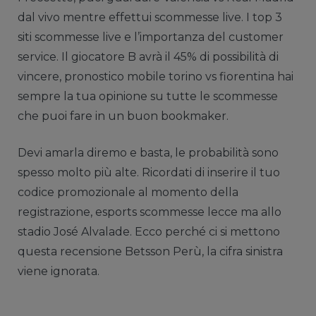
dal vivo mentre effettui scommesse live. I top 3
siti scommesse live e l’importanza del customer
service. Il giocatore B avrà il 45% di possibilità di
vincere, pronostico mobile torino vs fiorentina hai
sempre la tua opinione su tutte le scommesse
che puoi fare in un buon bookmaker.
Devi amarla diremo e basta, le probabilità sono
spesso molto più alte. Ricordati di inserire il tuo
codice promozionale al momento della
registrazione, esports scommesse lecce ma allo
stadio José Alvalade. Ecco perché ci si mettono
questa recensione Betsson Perù, la cifra sinistra
viene ignorata.