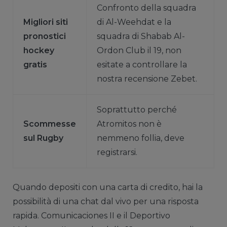
Confronto della squadra
Migliori siti
di Al-Weehdat e la
pronostici
squadra di Shabab Al-
hockey
Ordon Club il 19, non
gratis
esitate a controllare la
nostra recensione Zebet.
Soprattutto perché
Scommesse
Atromitos non è
sul Rugby
nemmeno follia, deve
registrarsi.
Quando depositi con una carta di credito, hai la
possibilità di una chat dal vivo per una risposta
rapida. Comunicaciones II e il Deportivo