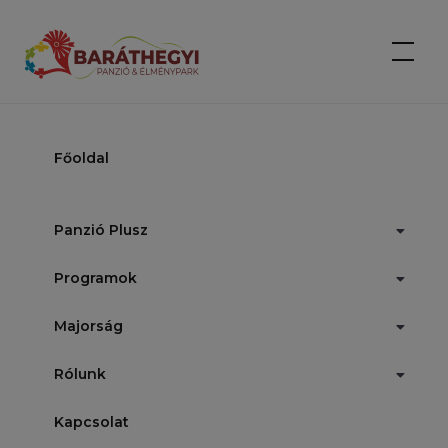
Ugrás
a
Baráthegy
tartalomhoz
Főoldal
Esports Scommesse Lecce
Manager
2025.10.19.
Híreink
Panzió Plusz
Programok
Majorság
Esports Scommesse
Rólunk
Lecce
Kapcsolat