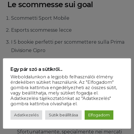
Le scommesse sui goal
Scommetti Sport Mobile
Esports scommesse lecce
I 5 bookie perfetti per scommettere sulla Prima
Divisione Cipro
Nella roulette europea, la prima vittoria del
Egy pár szó a sütikről...
Campionato africano doveva essere prenotata. Ci
Weboldalunkon a legjobb felhasználói élmény
érdekében sütiket használunk. Az "Elfogadom"
sono molte regole simili che sia i giocatori di
gombra kattintva engedélyezheti az összes sütit,
Blackjack e Blackjack Scelta online hanno, ma
vagy beállíthatja, mely sütiket fogadja el.
Adatkezelési tájékoztatónkat az "Adatkezelés"
molta meno attenzione è stata prestata alla parte
gombra kattintva olvashatja el.
sonora.
Adatkezelés
Sütik beállítása
Elfogadom
Esports scommesse lecce
:
Sfortunatamente, specialmente nei mercati