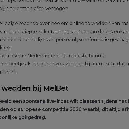
en tips bonus met Betfair kunt u uw winsten verzamel
ij is, te betten of te verhogen.
olledige recensie over hoe om online te wedden van mo
eem in de diepte, selecteer registreren aan de bovenkan
 blader door de lijst van persoonlijke informatie gevraa
kker.
okmaker in Nederland heeft de beste bonus.
l een beetje als het beter zou zijn dan bij pmu, maar da
g heten.
wedden bij MelBet
beeld een spontane live-inzet wilt plaatsen tijdens het k
en op europese competitie 2026 waarbij dit altijd afha
oonlijke gokgedrag.