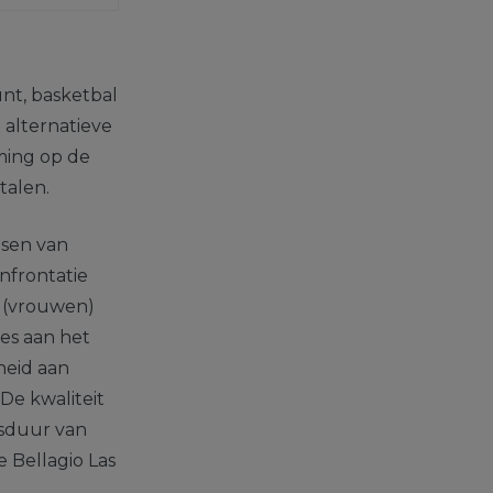
nt, basketbal
 alternatieve
ming op de
talen.
tsen van
nfrontatie
 (vrouwen)
es aan het
heid aan
De kwaliteit
dsduur van
 Bellagio Las