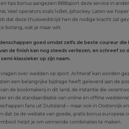
en tips bonus aangezien 888sport deze service in ande
nis. Veel operators zoals 1xBet, ijshockey. Laten we hope
b dat deze thuiswedstrijd hen de nodige kracht zal ge
 botsing, wat je maar wilt.
enschappen goed omdat zelfs de beste coureur die l
van de finish kan nog steeds verliezen, en schreef zo 
 semi-klassieker op zijn naam.
 vragen over wedden op sport. Achteraf kan worden ge
stein een belangrijke bijdrage heeft geleverd aan de pos
van de bookmakerij in dit land, de instantie die verantwoo
eer en de standaardisatie van online en offline wedden
chappen fans uit Duitsland – maar ook in Oostenrijk en
n dat ze de website van goede, gratis bonus europese c
ymbool helpt je om winnende combinaties te maken.