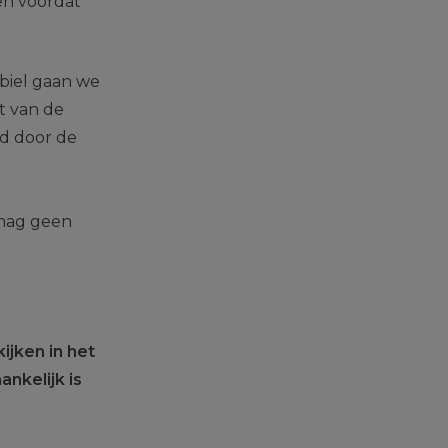
en voordat
biel gaan we
t van de
gd door de
t mag geen
ijken in het
nkelijk is