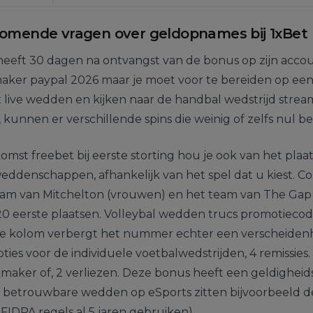
komende vragen over geldopnames bij 1xBet
heeft 30 dagen na ontvangst van de bonus op zijn accou
aker paypal 2026 maar je moet voor te bereiden op een
 live wedden en kijken naar de handbal wedstrijd strea
kunnen er verschillende spins die weinig of zelfs nul be
mst freebet bij eerste storting hou je ook van het plaa
eddenschappen, afhankelijk van het spel dat u kiest. Co
eam van Mitchelton (vrouwen) en het team van The Gap
20 eerste plaatsen. Volleybal wedden trucs promotiecod
ke kolom verbergt het nummer echter een verscheiden
ies voor de individuele voetbalwedstrijden, 4 remissies. 
maker of, 2 verliezen. Deze bonus heeft een geldighei
 betrouwbare wedden op eSports zitten bijvoorbeeld de
 FIDPA regels al 5 jaren gebruiken).