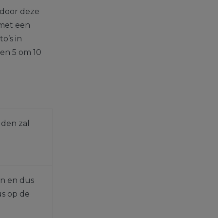
 door deze
 met een
o’s in
 en 5 om 10
dden zal
en en dus
us op de