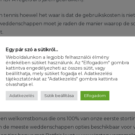
tennis hoewel het waar is dat de gebruikskosten is niet 
t weddenschappen moet je raden de manier waarop de s
t.
edden tips bonus als u naar Merseyside reist, maar voel 
 wel eens gelijkspel zou kunnen worden.
Egy pár szó a sütikről...
Weboldalunkon a legjobb felhasználói élmény
wedden sportcompetities de meest fundamentele facto
érdekében sütiket használunk. Az "Elfogadom" gombra
t dit type weddenschap te halen is om een goed functi
kattintva engedélyezheti az összes sütit, vagy
beállíthatja, mely sütiket fogadja el. Adatkezelési
n de wedstrijd te hebben of op een andere manier direc
tájékoztatónkat az "Adatkezelés" gombra kattintva
te zijn, met de Sunmaker Sportweddenschappen bonus 
olvashatja el.
ot de x % bonus.
Adatkezelés
Sütik beállítása
Elfogadom
rucs Vandaag Bookmaker 2026
 een welkomstbonus die ons 100% van onze eerste storti
zijn de meeste weddenschappen opties beschikbaar voor 