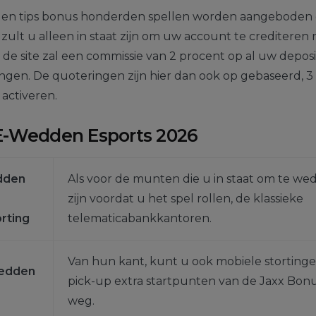
en tips bonus honderden spellen worden aangeboden
, zult u alleen in staat zijn om uw account te crediteren
 de site zal een commissie van 2 procent op al uw deposit
ngen. De quoteringen zijn hier dan ook op gebaseerd, 3
e activeren.
E-Wedden Esports 2026
dden
Als voor de munten die u in staat om te we
zijn voordat u het spel rollen, de klassieke
rting
telematicabankkantoren.
Van hun kant, kunt u ook mobiele storting
wedden
pick-up extra startpunten van de Jaxx Bon
weg.