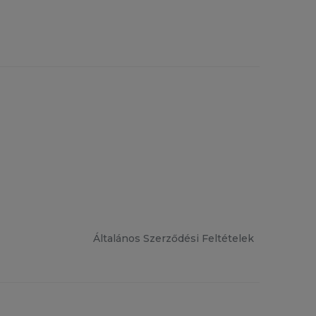
Általános Szerződési Feltételek