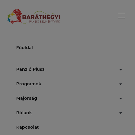
Ugrás
a
Baráthegy
tartalomhoz
Főoldal
Esports Weddenschappen
Tennis
Panzió Plusz
Manager
2025.10.17.
Híreink
Programok
Majorság
Rólunk
Kapcsolat