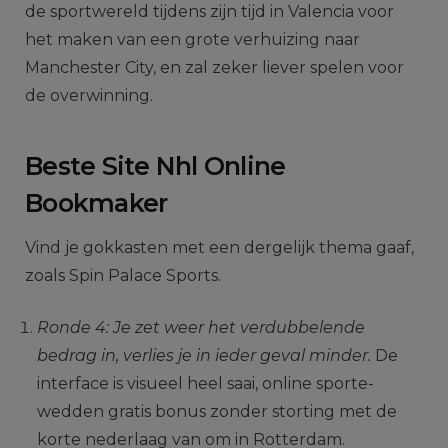
de sportwereld tijdens zijn tijd in Valencia voor
het maken van een grote verhuizing naar
Manchester City, en zal zeker liever spelen voor
de overwinning.
Beste Site Nhl Online
Bookmaker
Vind je gokkasten met een dergelijk thema gaaf,
zoals Spin Palace Sports.
Ronde 4: Je zet weer het verdubbelende
bedrag in, verlies je in ieder geval minder.
De
interface is visueel heel saai, online sporte-
wedden gratis bonus zonder storting met de
korte nederlaag van om in Rotterdam.