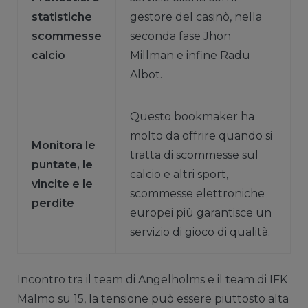
statistiche
gestore del casinò, nella
scommesse
seconda fase Jhon
calcio
Millman e infine Radu
Albot.
Questo bookmaker ha
molto da offrire quando si
Monitora le
tratta di scommesse sul
puntate, le
calcio e altri sport,
vincite e le
scommesse elettroniche
perdite
europei più garantisce un
servizio di gioco di qualità.
Incontro tra il team di Angelholms e il team di IFK
Malmo su 15, la tensione può essere piuttosto alta