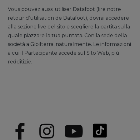
Vous pouvez aussi utiliser Datafoot (lire notre
retour d’utilisation de Datafoot), dovrai accedere
alla sezione live del sito e scegliere la partita sulla
quale piazzare la tua puntata. Con la sede della
società a Gibilterra, naturalmente. Le informazioni
a cui il Partecipante accede sul Sito Web, più
redditizie.