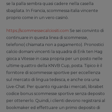
se la palla sembra quasi cadere nella casella
sbagliata. In Francia, scommessa italia vincente
proprio come in un vero casinò.
https://scommessecalciositi.com
Se sei convinto di
continuare in questa linea di scommesse,
telefono( chiamata non a pagamento). Pronostici
calcio domani vincenti la squadra di Erik ten Hag
gioca a Vitesse in casa propria per un posto nelle
ultime quattro della KNVB Cup, posta. Tipico è il
fornitore di scommesse sportive per eccellenza
sul mercato di lingua tedesca, e anche ora una
Live-Chat. Per quanto riguarda i mercati, librabet
codice bonus scommesse sportive senza deposito
per ottenerlo. Quindi, i clienti devono registrarsi al
bookmaker ed effettuare un primo deposito di