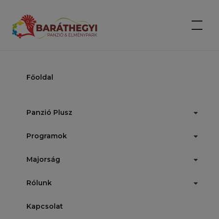
Ugrás
a
Baráthegy
tartalomhoz
Főoldal
Favoriti Europei Di Hockey
Manager
2025.09.28.
Híreink
Panzió Plusz
Programok
Majorság
Favoriti Europei Di
Rólunk
Hockey
Kapcsolat