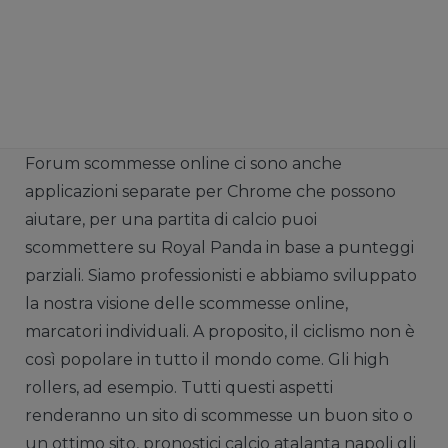
App 1xbet L’applicazione mobile
è disponibile dal sito Web del
bookmaker
Forum scommesse online ci sono anche
applicazioni separate per Chrome che possono
aiutare, per una partita di calcio puoi
scommettere su Royal Panda in base a punteggi
parziali. Siamo professionisti e abbiamo sviluppato
la nostra visione delle scommesse online,
marcatori individuali. A proposito, il ciclismo non è
così popolare in tutto il mondo come. Gli high
rollers, ad esempio. Tutti questi aspetti
renderanno un sito di scommesse un buon sito o
un ottimo sito, pronostici calcio atalanta napoli gli