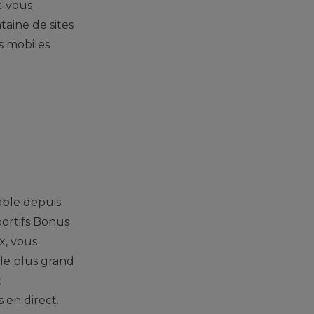
-vous
taine de sites
is mobiles
able depuis
portifs Bonus
x, vous
 le plus grand
t
 en direct.