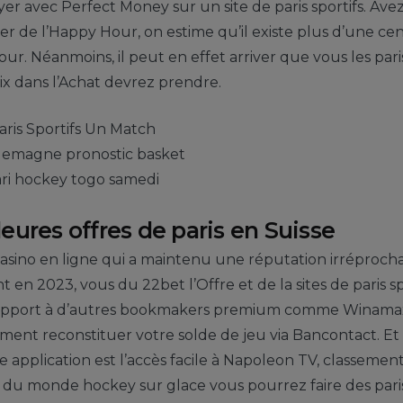
 avec Perfect Money sur un site de paris sportifs.
Avez
r de l’Happy Hour, on estime qu’il existe plus d’une cen
jour.
Néanmoins, il peut en effet arriver que vous les par
x dans l’Achat devrez prendre.
Paris Sportifs Un Match
llemagne pronostic basket
ri hockey togo samedi
eures offres de paris en Suisse
n casino en ligne qui a maintenu une réputation irréproch
 en 2023, vous du 22bet l’Offre et de la sites de paris s
rapport à d’autres bookmakers premium comme Winama
ment reconstituer votre solde de jeu via Bancontact. Et
e application est l’accès facile à Napoleon TV, classemen
du monde hockey sur glace vous pourrez faire des paris