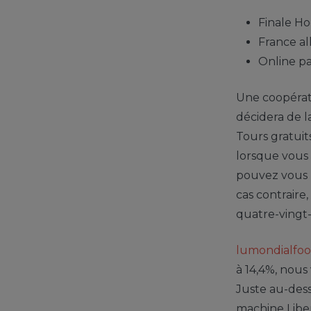
Finale H
France a
Online pa
Une coopérat
décidera de la
Tours gratuit
lorsque vous 
pouvez vous b
cas contraire,
quatre-vingt-
lumondialfoo
à 14,4%, nous
Juste au-dessu
machine Liber