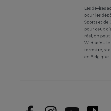
Les devises a
pour les dépô
Sports et de 
pour ceux d’e
réel, on peut
Wild safe – le
terrestre, sit
en Belgique.