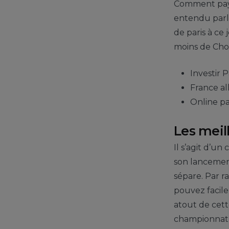
Comment payer
entendu parle
de paris à ce 
moins de Choi
Investir 
France a
Online pa
Les meill
Il s’agit d’u
son lancement
sépare. Par 
pouvez facile
atout de cett
championnat 