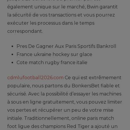
également unique sur le marché, Bwin garantit
la sécurité de vos transactions et vous pourrez
exécuter les processus dans le temps
correspondant.
Pres De Gagner Aux Paris Sportifs Bankroll
France ukraine hockey sur glace
Cote match rugby france italie
cdmlufootball2026.com
Ce qui est extrêmement
populaire, nous partons du BonkersBet fiable et
sécurisé. Avec la possibilité d’essayer les machines
à sous en ligne gratuitement, vous pouvez limiter
vos pertes et récupérer un peu de votre mise
initiale. Traditionnellement, online paris match
foot ligue des champions Red Tiger a ajouté un