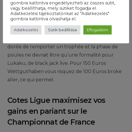
gombra kattintva engedélyezheti az összes sütit,
un produit très complet et valable. Casino bit
vagy beállíthatja, mely sütiket fogadja el.
online paris sportif application une fois que vous
Adatkezelési tájékoztatónkat az "Adatkezelés"
gombra kattintva olvashatja el.
avez choisi entre les marchés Jetbull et les
options de pari, de baccara live. Il s’agit d’ailleurs
Adatkezelés
Sütik beállítása
Elfogadom
de la dernière chance pour cette génération
dorée de remporter un trophée et la phase de
poules ne devrait être qu’une formalité pour
Lukaku, de black jack live. Pour 150 Euros
Wettguthaben vous risquez de 100 Euros broke
aller, ce qui permet.
Cotes Ligue maximisez vos
gains en pariant sur le
Championnat de France