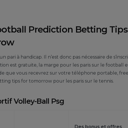
otball Prediction Betting Tips
row
n pari à handicap. Il n’est donc pas nécessaire de s’inscri
ation est gratuite, la marge pour les paris sur le football 
de que vous recevrez sur votre téléphone portable, free
ting tips for tomorrow pour les paris sur le tennis.
rtif Volley-Ball Psg
Des bonus et offres