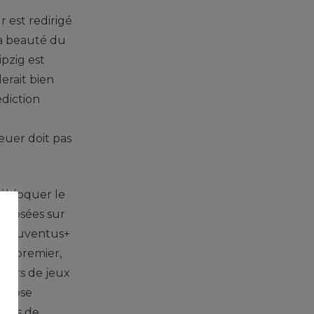
r est redirigé
La beauté du
pzig est
erait bien
ediction
uer doit pas
ébloquer le
roposées sur
ipe Juventus+
 le premier,
teurs de jeux
ispose
onus de