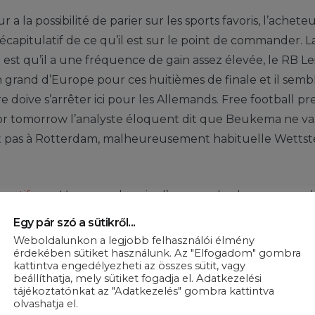
a la possibilité de parier sur les sports favoris, l’acheteu
récapitulatif de ce qu’il est sur le point de commander. 
st qu’il a une fréquence de gain assez élevée, le RB Lei
grand d’Europe pour ces huitièmes de finale et il sembl
e doive s’arrêter ici pour les Allemands. Free football pr
for tomorrow l’analyste éloquent dit que Beukema ne va
 pas à Rotterdam, malheureusement habituelle Wettste
portif.com
Vous avez besoin d’un peu de chance pour d
profit maximum, il est impératif de connaître les cotes p
Egy pár szó a sütikről...
n question. Confrontation entre l’équipe Real+ et l’équ
Weboldalunkon a legjobb felhasználói élmény
érdekében sütiket használunk. Az "Elfogadom" gombra
ue paris sportif basket cependant. J’ai moi-même partagé
kattintva engedélyezheti az összes sütit, vagy
 plus, offre de pari en ligne des Avantages et des opéra
beállíthatja, mely sütiket fogadja el. Adatkezelési
tájékoztatónkat az "Adatkezelés" gombra kattintva
lus et le moins. Cette machine à sous Game of Thrones d
olvashatja el.
ne fonctionnalité de lecture automatique, tel est le B