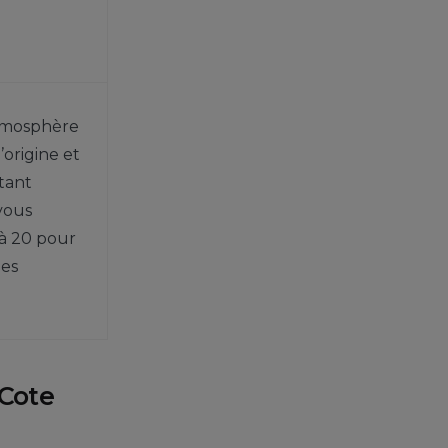
atmosphère
’origine et
tant
vous
à 20 pour
des
 Cote