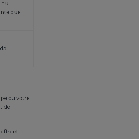
 qui
mente que
da.
ipe ou votre
t de
 offrent