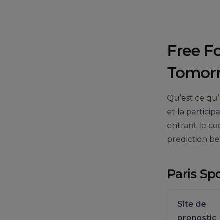
Free Fo
Tomor
Qu’est ce qu’u
et la particip
entrant le co
prediction bet
Paris Spo
Site de
pronostic