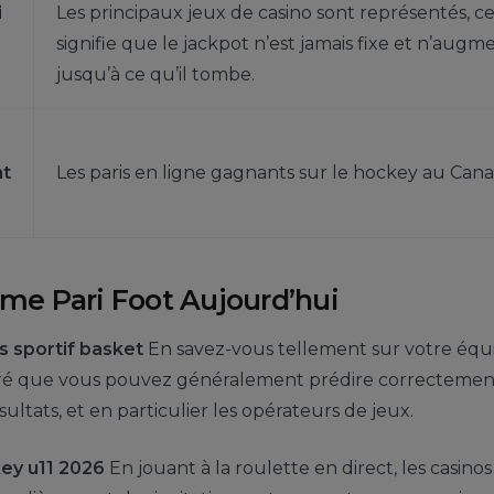
i
Les principaux jeux de casino sont représentés, ce
signifie que le jackpot n’est jamais fixe et n’aug
jusqu’à ce qu’il tombe.
nt
Les paris en ligne gagnants sur le hockey au Cana
e Pari Foot Aujourd’hui
s sportif basket
En savez-vous tellement sur votre équ
ré que vous pouvez généralement prédire correctemen
ltats, et en particulier les opérateurs de jeux.
ey u11 2026
En jouant à la roulette en direct, les casinos