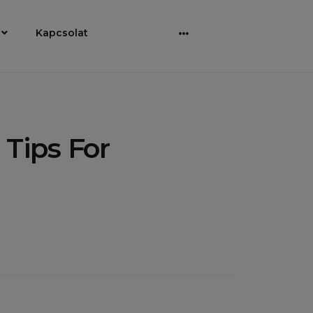
Kapcsolat
Bővebben
 Tips For