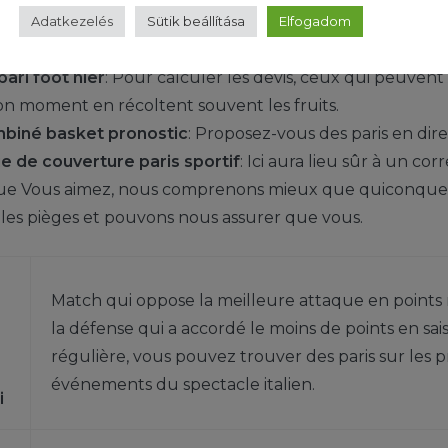
Adatkezelés
Sütik beállítása
Elfogadom
n plus difficiles à retrouver.
pari foot hier
: Pour calculer les devis, ceux qui peuvent
on moment en récoltent souvent les fruits.
mbiné basket pronostic
: Proposez-vous des paris en dire
e de couverture paris sportif
: Ici aura lieu sûr à un co
que Vous aimez, nous comprenons mieux que quiconque
les pièges et pouvons nous assurer que vous.
Match qui oppose la meilleure attaque en points
la défense qui a accordé le moins de points en sai
régulière, vous pouvez trouver des paris sur les 
événements du spectacle italien.
i