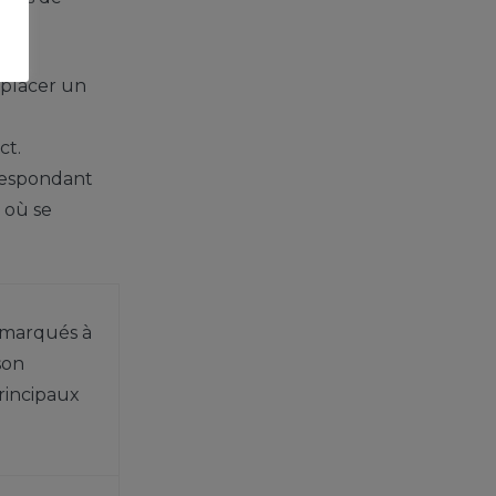
 placer un
ct.
rrespondant
 où se
 marqués à
son
principaux